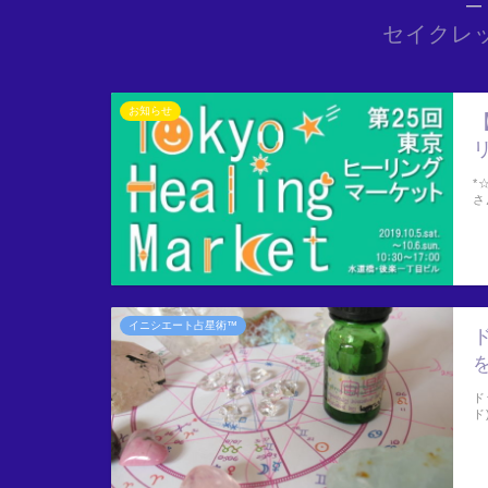
―
セイクレ
お知らせ
*
さ
イニシエート占星術™
ド
ド