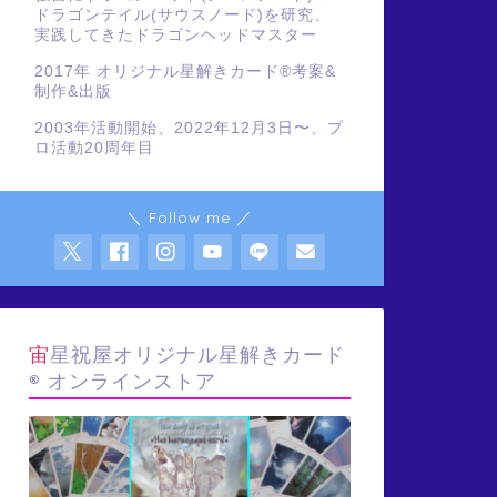
ドラゴンテイル(サウスノード)を研究、
実践してきたドラゴンヘッドマスター
2017年 オリジナル星解きカード®️考案&
制作&出版
2003年活動開始、2022年12月3日〜、プ
ロ活動20周年目
＼ Follow me ／
宙星祝屋オリジナル星解きカード
® オンラインストア