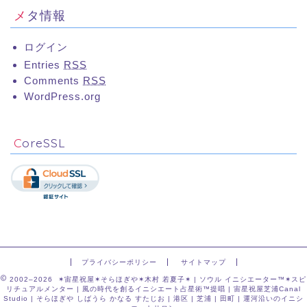
メタ情報
ログイン
Entries
RSS
Comments
RSS
WordPress.org
CoreSSL
プライバシーポリシー
サイトマップ
2002–2026 ✶宙星祝屋✶そらほぎや✶木村 若夏子✶ | ソウル イニシエーター™✶スピ
リチュアルメンター | 風の時代を創るイニシエート占星術™提唱 | 宙星祝屋芝浦Canal
Studio | そらほぎや しばうら かなる すたじお | 港区 | 芝浦 | 田町 | 運河沿いのイニシ