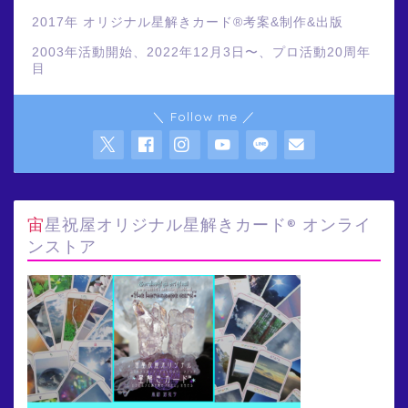
2017年 オリジナル星解きカード®️考案&制作&出版
2003年活動開始、2022年12月3日〜、プロ活動20周年
目
＼ Follow me ／
宙星祝屋オリジナル星解きカード® オンライ
ンストア