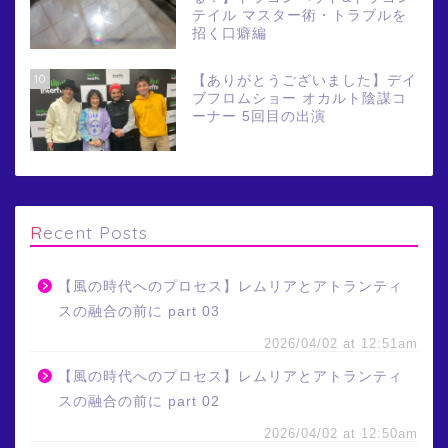
テイル マスター術・トラブルを
招く口癖編
10
【ありがとうございました】デイ
ブフロムショー オカルト陰謀コ
ーナー 5回目の出演
Recent Posts
【風の時代へのプロセス】レムリアとアトランティ
スの融合の前に part 03
2026/04/02 at 12:51am
【風の時代へのプロセス】レムリアとアトランティ
スの融合の前に part 02
2026/04/02 at 12:50am