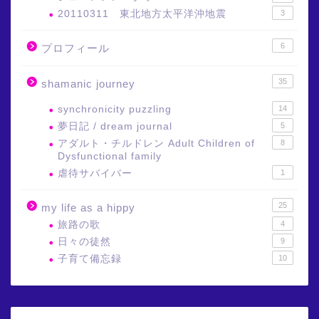
20110311 東北地方太平洋沖地震
3
6
プロフィール
35
shamanic journey
synchronicity puzzling
14
夢日記 / dream journal
5
アダルト・チルドレン Adult Children of
8
Dysfunctional family
虐待サバイバー
1
25
my life as a hippy
旅路の歌
4
日々の徒然
9
子育て備忘録
10