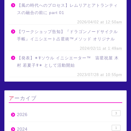
【風の時代へのプロセス】レムリアとアトランティ
スの融合の前に part 01
2026/04/02 at 12:50am
【ワークショップ告知】『ドラゴンノードサイクル
手帳』イニシエート占星術™メソッド オリジナル
2024/02/11 at 1:49am
【発表】✶☤ソウル イニシエーター™ 宙星祝屋 木
村 若夏子☤✶ として活動開始
2023/07/28 at 10:55pm
アーカイブ
3
2026
1
2024