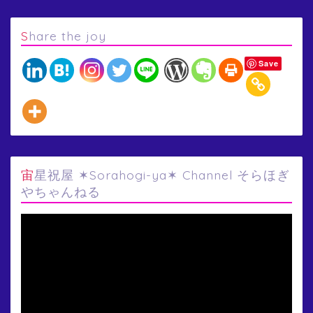
Share the joy
Save
宙星祝屋 ✶Sorahogi-ya✶ Channel そらほぎ
やちゃんねる
動
画
プ
レ
ー
ヤ
ー