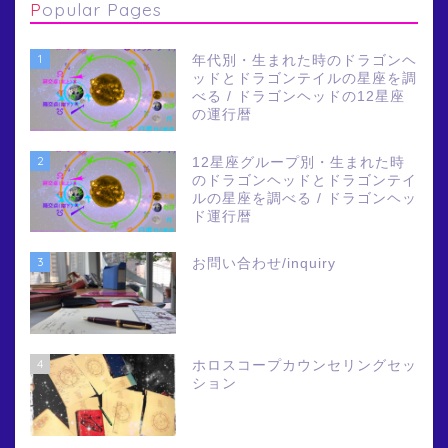
Popular Pages
1
年代別・生まれた時のドラゴンヘ
ッドとドラゴンテイルの星座を調
べる / ドラゴンヘッドの12星座
の運行暦
2
12星座グループ別・生まれた時
のドラゴンヘッドとドラゴンテイ
ルの星座を調べる / ドラゴンヘッ
ド運行暦
3
お問い合わせ/inquiry
4
ホロスコープカウンセリングセッ
ション