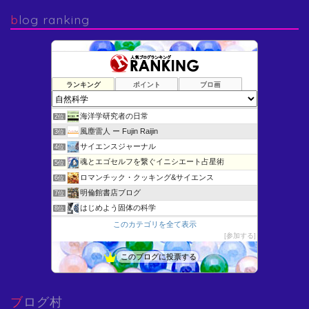
blog ranking
ランキング
ポイント
ブロ画
けむさん 化学情報センター
1位
海洋学研究者の日常
2位
風塵雷人 ー Fujin Raijin
3位
サイエンスジャーナル
4位
魂とエゴセルフを繋ぐイニシエート占星術
5位
ロマンチック・クッキング&サイエンス
6位
明倫館書店ブログ
7位
はじめよう固体の科学
8位
Blue Stars
9位
このカテゴリを全て表示
参加する
Ingegneria scienza (Engineeri…
10位
猫が1匹おりま“した”
11位
このブログに投票する
未確認生物 目撃情報！
12位
微分方程式いろいろ - よいこの低学年向けすうがくひろば
13位
ブログ村
博物館へ行こう！
14位