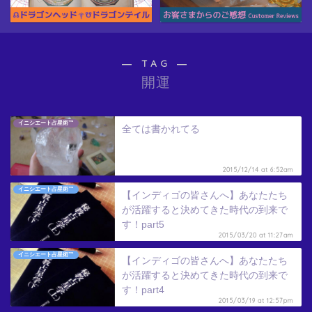
― TAG ―
開運
イニシエート占星術™
全ては書かれてる
2015/12/14 at 6:52am
イニシエート占星術™
【インディゴの皆さんへ】あなたたち
が活躍すると決めてきた時代の到来で
す！part5
2015/03/20 at 11:27am
イニシエート占星術™
【インディゴの皆さんへ】あなたたち
が活躍すると決めてきた時代の到来で
す！part4
2015/03/19 at 12:57pm