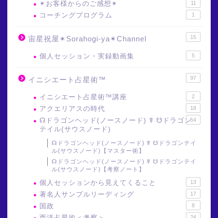
✴︎お客様からのご感想✴︎
11
コーチングプログラム
1
15
宙星祝屋✶Sorahogi-ya✶Channel
個人セッション・実録動画集
5
97
イニシエート占星術™
イニシエート占星術™講座
2
アクエリアスの時代
18
☊ドラゴンヘッド(ノースノード) ☤ ☋ドラゴン
54
テイル(サウスノード)
☊ドラゴンヘッド(ノースノード) ☤ ☋ドラゴンテイ
ル(サウスノード)【マスター術】
☊ドラゴンヘッド(ノースノード) ☤ ☋ドラゴンテイ
ル(サウスノード)【考察ノート】
個人セッションから見えてくること
13
著名人サンプルリーディング
17
国政
8
西洋占星術＜考察＞
24