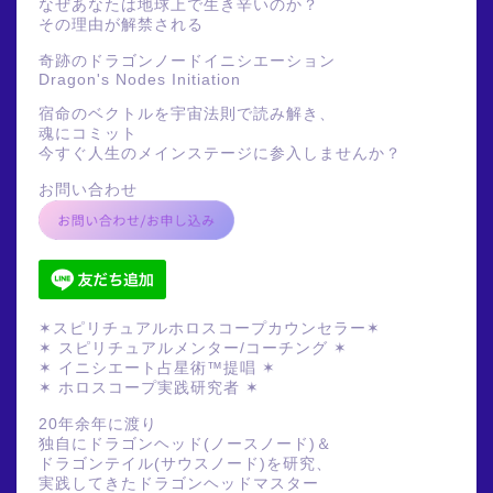
なぜあなたは地球上で生き辛いのか？
その理由が解禁される
奇跡のドラゴンノードイニシエーション
Dragon's Nodes Initiation
宿命のベクトルを宇宙法則で読み解き、
魂にコミット
今すぐ人生のメインステージに参入しませんか？
お問い合わせ
✶スピリチュアルホロスコープカウンセラー✶
✶ スピリチュアルメンター/コーチング ✶
✶ イニシエート占星術™提唱 ✶
✶ ホロスコープ実践研究者 ✶
20年余年に渡り
独自にドラゴンヘッド(ノースノード)＆
ドラゴンテイル(サウスノード)を研究、
実践してきたドラゴンヘッドマスター