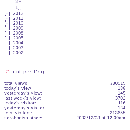
3月
1月
2012
2011
2010
2009
2008
2005
2004
2003
2002
Count per Day
total views:
380515
today's view:
188
yesterday's view:
145
last week's view:
3702
today's visitor:
116
yesterday's visitor:
134
total visitors:
313655
sorahogiya since:
2003/12/03 at 12:00am