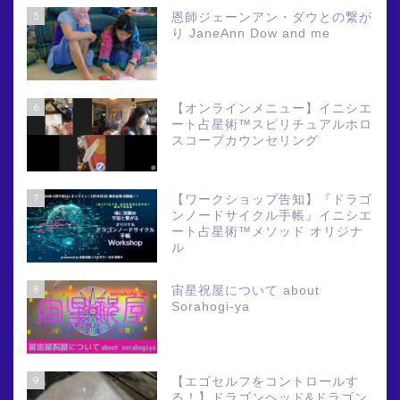
5
恩師ジェーンアン・ダウとの繋が
り JaneAnn Dow and me
6
【オンラインメニュー】イニシエ
ート占星術™スピリチュアルホロ
スコープカウンセリング
7
【ワークショップ告知】『ドラゴ
ンノードサイクル手帳』イニシエ
ート占星術™メソッド オリジナ
ル
8
宙星祝屋について about
Sorahogi-ya
9
【エゴセルフをコントロールす
る！】ドラゴンヘッド&ドラゴン