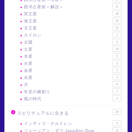
西洋占星術＜解説＞
6
冥王星
18
海王星
10
天王星
12
カイロン
2
太陽
6
土星
14
木星
5
火星
2
金星
2
水星
3
月
8
冬至の種創り
7
風の時代
4
29
スピリチュアルに生きる
インディゴ・チルドレン
5
ジェーンアン・ダウ JaneAnn Dow
11