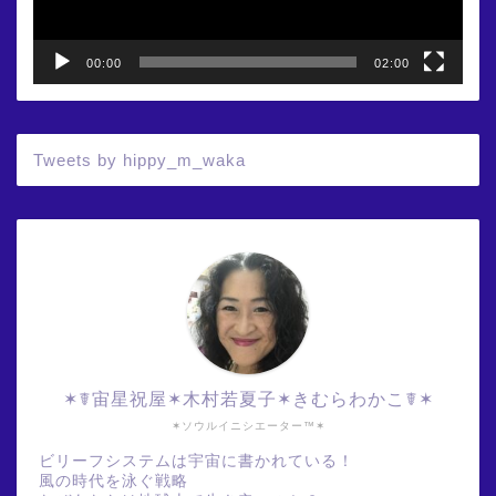
00:00
02:00
Tweets by hippy_m_waka
✶☤宙星祝屋✶木村若夏子✶きむらわかこ☤✶
✶ソウルイニシエーター™✶
ビリーフシステムは宇宙に書かれている！
風の時代を泳ぐ戦略