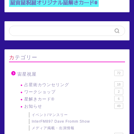
カテゴリー
72
宙星祝屋
占星術カウンセリング
18
ワークショップ
2
星解きカード®
6
お知らせ
49
イベント/マンスリー
InterFM897 Dave Fromm Show
メディア掲載・出演情報