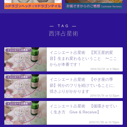
― TAG ―
西洋占星術
イニシエート占星術™
イニシエート占星術 【冥王星的変
容】生まれ変わるということ 〜ここ
からが本番です！
2019/02/01 at 9:58pm
イニシエート占星術™
イニシエート占星術 【やぎ座の季
節】何かのフリを続けていることに、
揺さぶりがかかります
2019/01/31 at 12:32pm
イニシエート占星術™
イニシエート占星術 【循環させてい
く生き方 Give & Receive】
2019/01/30 at 10:52pm