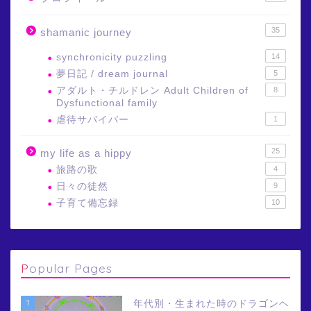
35
shamanic journey
synchronicity puzzling
14
夢日記 / dream journal
5
アダルト・チルドレン Adult Children of
8
Dysfunctional family
虐待サバイバー
1
25
my life as a hippy
旅路の歌
4
日々の徒然
9
子育て備忘録
10
Popular Pages
1
年代別・生まれた時のドラゴンヘ