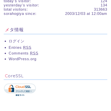
today's visitor:
124
yesterday's visitor:
134
total visitors:
313663
sorahogiya since:
2003/12/03 at 12:00am
メタ情報
ログイン
Entries
RSS
Comments
RSS
WordPress.org
CoreSSL