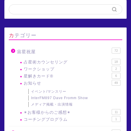
カテゴリー
72
宙星祝屋
占星術カウンセリング
18
ワークショップ
2
星解きカード®
6
お知らせ
49
イベント/マンスリー
InterFM897 Dave Fromm Show
メディア掲載・出演情報
✴︎お客様からのご感想✴︎
11
コーチングプログラム
1