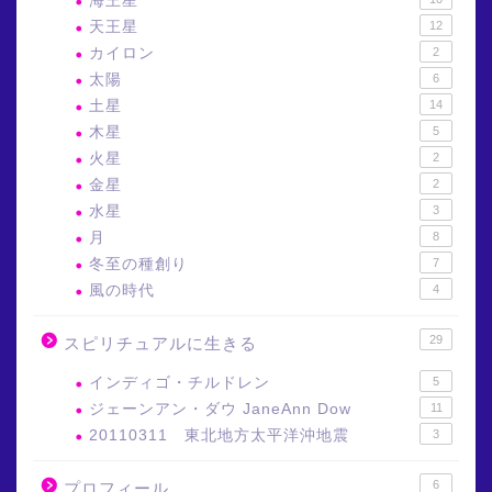
海王星
天王星
12
カイロン
2
太陽
6
土星
14
木星
5
火星
2
金星
2
水星
3
月
8
冬至の種創り
7
風の時代
4
29
スピリチュアルに生きる
インディゴ・チルドレン
5
ジェーンアン・ダウ JaneAnn Dow
11
20110311 東北地方太平洋沖地震
3
6
プロフィール