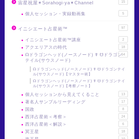
15
宙星祝屋✶Sorahogi-ya✶Channel
個人セッション・実録動画集
5
97
イニシエート占星術™
イニシエート占星術™講座
2
アクエリアスの時代
18
☊ドラゴンヘッド(ノースノード) ☤ ☋ドラゴン
54
テイル(サウスノード)
☊ドラゴンヘッド(ノースノード) ☤ ☋ドラゴンテイ
ル(サウスノード)【マスター術】
☊ドラゴンヘッド(ノースノード) ☤ ☋ドラゴンテイ
ル(サウスノード)【考察ノート】
個人セッションから見えてくること
13
著名人サンプルリーディング
17
国政
8
西洋占星術＜考察＞
24
西洋占星術＜解説＞
6
冥王星
18
10