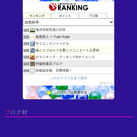
ランキング
ポイント
ブロ画
けむさん 化学情報センター
1位
海洋学研究者の日常
2位
風塵雷人 ー Fujin Raijin
3位
サイエンスジャーナル
4位
魂とエゴセルフを繋ぐイニシエート占星術
5位
ロマンチック・クッキング&サイエンス
6位
明倫館書店ブログ
7位
未確認生物 目撃情報！
8位
はじめよう固体の科学
9位
このカテゴリを全て表示
参加する
Blue Stars
10位
Ingegneria scienza (Engineeri…
11位
このブログに投票する
猫が1匹おりま“した”
12位
微分方程式いろいろ - よいこの低学年向けすうがくひろば
13位
ブログ村
博物館へ行こう！
14位
思考の実験室〜AI先生との対話による問題の本質化〜
15位