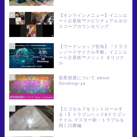
6
【オンラインメニュー】イニシエ
ート占星術™スピリチュアルホロ
スコープカウンセリング
7
【ワークショップ告知】『ドラゴ
ンノードサイクル手帳』イニシエ
ート占星術™メソッド オリジナ
ル
8
宙星祝屋について about
Sorahogi-ya
9
【エゴセルフをコントロールす
る！】ドラゴンヘッド&ドラゴン
テイル マスター術・トラブルを
招く口癖編