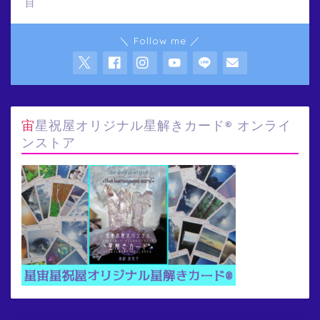
目
＼ Follow me ／
宙星祝屋オリジナル星解きカード® オンライ
ンストア