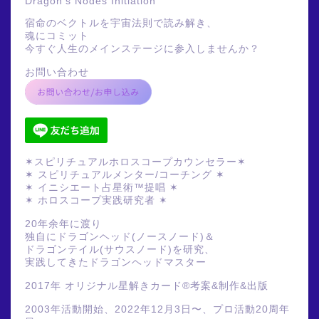
Dragon's Nodes Initiation
宿命のベクトルを宇宙法則で読み解き、
魂にコミット
今すぐ人生のメインステージに参入しませんか？
お問い合わせ
✶スピリチュアルホロスコープカウンセラー✶
✶ スピリチュアルメンター/コーチング ✶
✶ イニシエート占星術™提唱 ✶
✶ ホロスコープ実践研究者 ✶
20年余年に渡り
独自にドラゴンヘッド(ノースノード)＆
ドラゴンテイル(サウスノード)を研究、
実践してきたドラゴンヘッドマスター
2017年 オリジナル星解きカード®️考案&制作&出版
2003年活動開始、2022年12月3日〜、プロ活動20周年