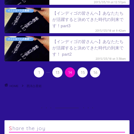
2015/03/19 at 12:57pm
イニシエート占星術™
【インディゴの皆さんへ】あなたたち
が活躍すると決めてきた時代の到来で
す！part3
2015/03/18 at 9:42am
イニシエート占星術™
【インディゴの皆さんへ】あなたたち
が活躍すると決めてきた時代の到来で
す！ part2
2015/03/18 at 3:38am
...
1
13
14
15
16
HOME
西洋占星術
Share the joy