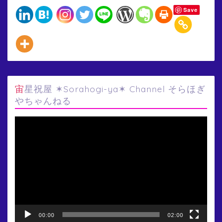
Save
宙星祝屋 ✶Sorahogi-ya✶ Channel そらほぎ
やちゃんねる
動
画
プ
レ
ー
ヤ
ー
00:00
02:00