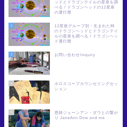
ッドとドラゴンテイルの星座を調
べる / ドラゴンヘッドの12星座
の運行暦
2
12星座グループ別・生まれた時
のドラゴンヘッドとドラゴンテイ
ルの星座を調べる / ドラゴンヘッ
ド運行暦
3
お問い合わせ/inquiry
4
ホロスコープカウンセリングセッ
ション
5
恩師ジェーンアン・ダウとの繋が
り JaneAnn Dow and me