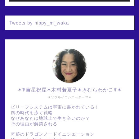
Tweets by hippy_m_waka
✶☤宙星祝屋✶木村若夏子✶きむらわかこ☤✶
✶ソウルイニシエーター™✶
ビリーフシステムは宇宙に書かれている！
風の時代を泳ぐ戦略
なぜあなたは地球上で生き辛いのか？
その理由が解禁される
奇跡のドラゴンノードイニシエーション