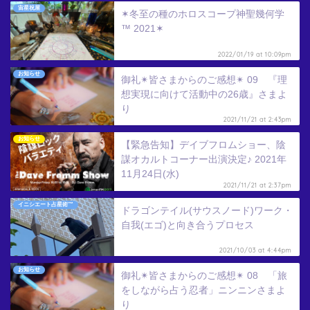
宙星祝屋
✶冬至の種のホロスコープ神聖幾何学
™ 2021✶
2022/01/19 at 10:09pm
お知らせ
御礼✴︎皆さまからのご感想✴︎ 09 『理
想実現に向けて活動中の26歳』さまよ
り
2021/11/21 at 2:43pm
お知らせ
【緊急告知】デイブフロムショー、陰
謀オカルトコーナー出演決定♪ 2021年
11月24日(水)
2021/11/21 at 2:37pm
イニシエート占星術™
ドラゴンテイル(サウスノード)ワーク・
自我(エゴ)と向き合うプロセス
2021/10/03 at 4:44pm
お知らせ
御礼✴︎皆さまからのご感想✴︎ 08 「旅
をしながら占う忍者」ニンニンさまよ
り