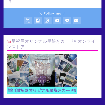
目
＼ Follow me ／
宙星祝屋オリジナル星解きカード® オンライ
ンストア