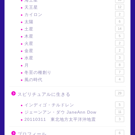
海王星
天王星
12
カイロン
2
太陽
6
土星
14
木星
5
火星
2
金星
2
水星
3
月
8
冬至の種創り
7
風の時代
4
29
スピリチュアルに生きる
インディゴ・チルドレン
5
ジェーンアン・ダウ JaneAnn Dow
11
20110311 東北地方太平洋沖地震
3
6
プロフィール