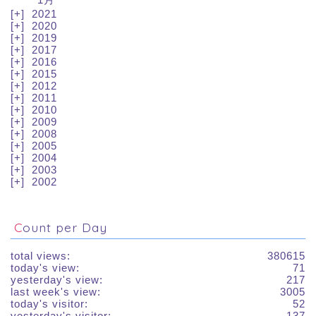
2021
2020
2019
2017
2016
2015
2012
2011
2010
2009
2008
2005
2004
2003
2002
Count per Day
total views:
380615
today's view:
71
yesterday's view:
217
last week's view:
3005
today's visitor:
52
yesterday's visitor:
137