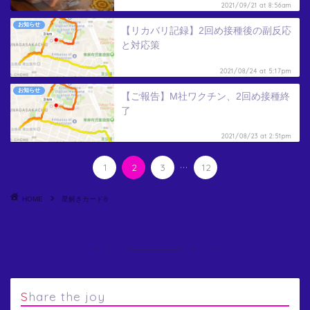
2021/09/21 at 8:56am
お知らせ
【リカバリ記録】2回め接種後の副反応
と対応策
2021/08/24 at 5:17pm
お知らせ
【ご報告】M社ワクチン、2回め接種終
了
2021/08/23 at 2:51pm
...
1
2
3
12
HOME
星解きカード®
Share the joy