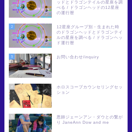
ッドとドラゴンテイルの星座を調
べる / ドラゴンヘッドの12星座
の運行暦
2
12星座グループ別・生まれた時
のドラゴンヘッドとドラゴンテイ
ルの星座を調べる / ドラゴンヘッ
ド運行暦
3
お問い合わせ/inquiry
4
ホロスコープカウンセリングセッ
ション
5
恩師ジェーンアン・ダウとの繋が
り JaneAnn Dow and me