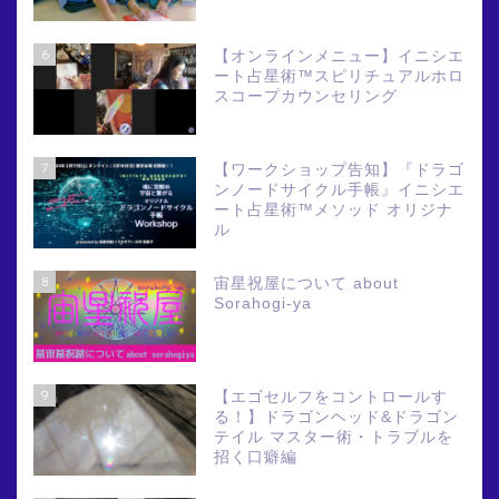
6
【オンラインメニュー】イニシエ
ート占星術™スピリチュアルホロ
スコープカウンセリング
7
【ワークショップ告知】『ドラゴ
ンノードサイクル手帳』イニシエ
ート占星術™メソッド オリジナ
ル
8
宙星祝屋について about
Sorahogi-ya
9
【エゴセルフをコントロールす
る！】ドラゴンヘッド&ドラゴン
テイル マスター術・トラブルを
招く口癖編