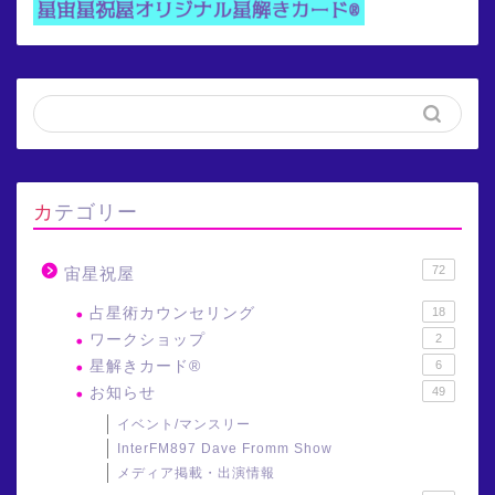
カテゴリー
72
宙星祝屋
占星術カウンセリング
18
ワークショップ
2
星解きカード®
6
お知らせ
49
イベント/マンスリー
InterFM897 Dave Fromm Show
メディア掲載・出演情報