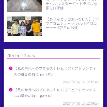
テイル マスター術・トラブルを
招く口癖編
10
【ありがとうございました】デイ
ブフロムショー オカルト陰謀コ
ーナー 5回目の出演
Recent Posts
【風の時代へのプロセス】レムリアとアトランティ
スの融合の前に part 03
2026/04/02 at 12:51am
【風の時代へのプロセス】レムリアとアトランティ
スの融合の前に part 02
2026/04/02 at 12:50am