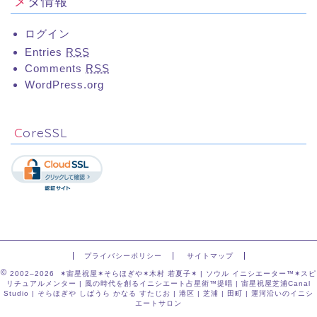
メタ情報
ログイン
Entries
RSS
Comments
RSS
WordPress.org
CoreSSL
プライバシーポリシー
サイトマップ
2002–2026 ✶宙星祝屋✶そらほぎや✶木村 若夏子✶ | ソウル イニシエーター™✶スピ
リチュアルメンター | 風の時代を創るイニシエート占星術™提唱 | 宙星祝屋芝浦Canal
Studio | そらほぎや しばうら かなる すたじお | 港区 | 芝浦 | 田町 | 運河沿いのイニシ
エートサロン