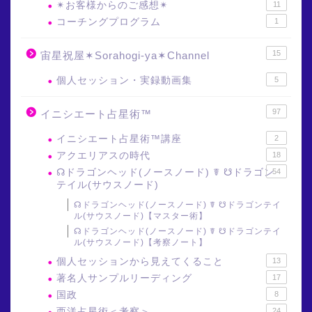
✴︎お客様からのご感想✴︎
11
コーチングプログラム
1
15
宙星祝屋✶Sorahogi-ya✶Channel
個人セッション・実録動画集
5
97
イニシエート占星術™
イニシエート占星術™講座
2
アクエリアスの時代
18
☊ドラゴンヘッド(ノースノード) ☤ ☋ドラゴン
54
テイル(サウスノード)
☊ドラゴンヘッド(ノースノード) ☤ ☋ドラゴンテイ
ル(サウスノード)【マスター術】
☊ドラゴンヘッド(ノースノード) ☤ ☋ドラゴンテイ
ル(サウスノード)【考察ノート】
個人セッションから見えてくること
13
著名人サンプルリーディング
17
国政
8
西洋占星術＜考察＞
24