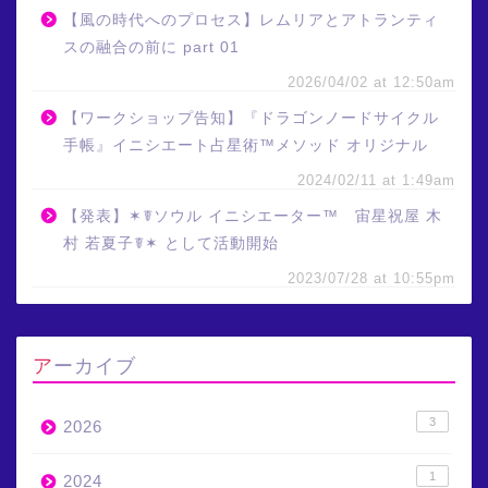
【風の時代へのプロセス】レムリアとアトランティ
スの融合の前に part 01
2026/04/02 at 12:50am
【ワークショップ告知】『ドラゴンノードサイクル
手帳』イニシエート占星術™メソッド オリジナル
2024/02/11 at 1:49am
【発表】✶☤ソウル イニシエーター™ 宙星祝屋 木
村 若夏子☤✶ として活動開始
2023/07/28 at 10:55pm
アーカイブ
3
2026
1
2024