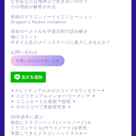
なぜあなたは地球上で生き辛いのか？
その理由が解禁される
奇跡のドラゴンノードイニシエーション
Dragon's Nodes Initiation
宿命のベクトルを宇宙法則で読み解き、
魂にコミット
今すぐ人生のメインステージに参入しませんか？
お問い合わせ
✶スピリチュアルホロスコープカウンセラー✶
✶ スピリチュアルメンター/コーチング ✶
✶ イニシエート占星術™提唱 ✶
✶ ホロスコープ実践研究者 ✶
20年余年に渡り
独自にドラゴンヘッド(ノースノード)＆
ドラゴンテイル(サウスノード)を研究、
実践してきたドラゴンヘッドマスター