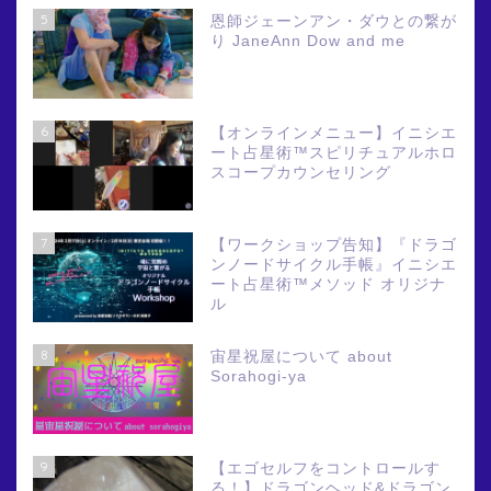
5
恩師ジェーンアン・ダウとの繋が
り JaneAnn Dow and me
6
【オンラインメニュー】イニシエ
ート占星術™スピリチュアルホロ
スコープカウンセリング
7
【ワークショップ告知】『ドラゴ
ンノードサイクル手帳』イニシエ
ート占星術™メソッド オリジナ
ル
8
宙星祝屋について about
Sorahogi-ya
9
【エゴセルフをコントロールす
る！】ドラゴンヘッド&ドラゴン