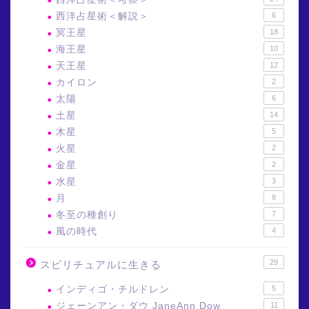
西洋占星術＜解説＞
6
冥王星
18
海王星
10
天王星
12
カイロン
2
太陽
6
土星
14
木星
5
火星
2
金星
2
水星
3
月
8
冬至の種創り
7
風の時代
4
29
スピリチュアルに生きる
インディゴ・チルドレン
5
ジェーンアン・ダウ JaneAnn Dow
11