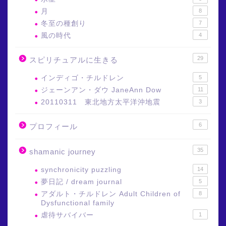
月
8
冬至の種創り
7
風の時代
4
29
スピリチュアルに生きる
インディゴ・チルドレン
5
ジェーンアン・ダウ JaneAnn Dow
11
20110311 東北地方太平洋沖地震
3
6
プロフィール
35
shamanic journey
synchronicity puzzling
14
夢日記 / dream journal
5
アダルト・チルドレン Adult Children of
8
Dysfunctional family
虐待サバイバー
1