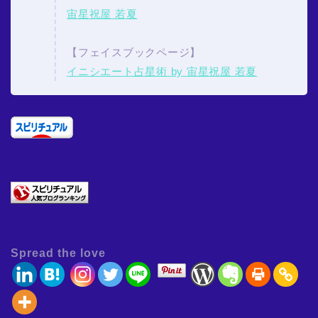
宙星祝屋 若夏
【フェイスブックページ】
イニシエート占星術 by 宙星祝屋 若夏
Spread the love