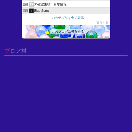
未確認生物 目撃情報！
8位
Blue Stars
9位
明倫館書店ブログ
このカテゴリを全て表示
10位
参加する
猫が1匹おりま“した”
11位
微分方程式いろいろ - よいこの低学年向けすうがくひろば
12位
このブログに投票する
博物館へ行こう！
13位
思考の実験室〜AI先生との対話による問題の本質化〜
14位
ブログ村
はじめよう固体の科学
15位