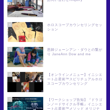
4
ホロスコープカウンセリングセッ
ション
5
恩師ジェーンアン・ダウとの繋が
り JaneAnn Dow and me
6
【オンラインメニュー】イニシエ
ート占星術™スピリチュアルホロ
スコープカウンセリング
7
【ワークショップ告知】『ドラゴ
ンノードサイクル手帳』イニシエ
ート占星術™メソッド オリジナ