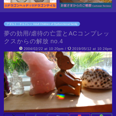
アダルト・チルドレン Adult Children of Dysfunctional family
夢の効用/虐待の亡霊とACコンプレッ
クスからの解放 no.4
2004/02/22 at 10:20pm
/
2019/05/12 at 10:24pm