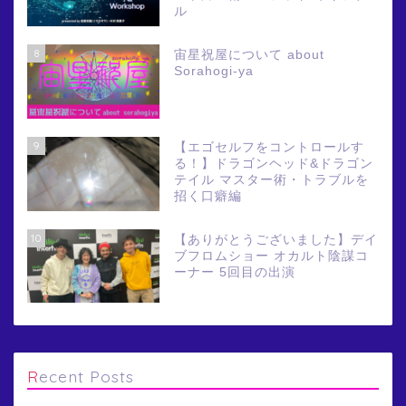
ル
8
宙星祝屋について about
Sorahogi-ya
9
【エゴセルフをコントロールす
る！】ドラゴンヘッド&ドラゴン
テイル マスター術・トラブルを
招く口癖編
10
【ありがとうございました】デイ
ブフロムショー オカルト陰謀コ
ーナー 5回目の出演
Recent Posts