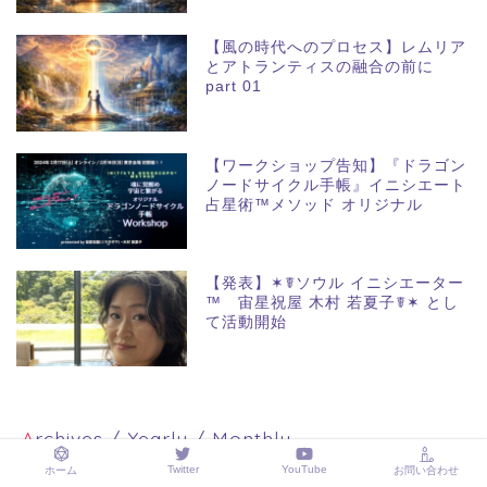
【風の時代へのプロセス】レムリア
とアトランティスの融合の前に
part 01
【ワークショップ告知】『ドラゴン
ノードサイクル手帳』イニシエート
占星術™メソッド オリジナル
【発表】✶☤ソウル イニシエーター
™ 宙星祝屋 木村 若夏子☤✶ とし
て活動開始
Archives / Yearly / Monthly
Twitter
YouTube
ホーム
お問い合わせ
2026