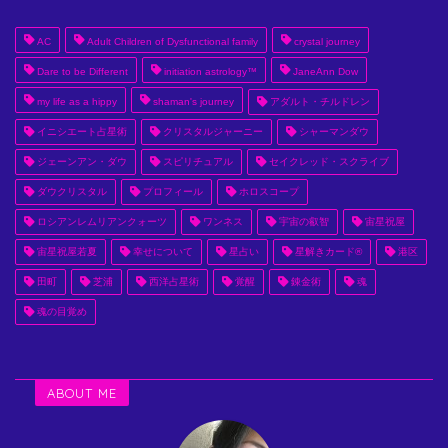
AC
Adult Children of Dysfunctional family
crystal journey
Dare to be Different
initiation astrology™
JaneAnn Dow
my life as a hippy
shaman's journey
アダルト・チルドレン
イニシエート占星術
クリスタルジャーニー
シャーマンダウ
ジェーンアン・ダウ
スピリチュアル
セイクレッド・スクライブ
ダウクリスタル
プロフィール
ホロスコープ
ロシアンレムリアンクォーツ
ワンネス
宇宙の叡智
宙星祝屋
宙星祝屋若夏
幸せについて
星占い
星解きカード®
港区
田町
芝浦
西洋占星術
覚醒
錬金術
魂
魂の目覚め
ABOUT ME