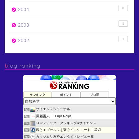
8
2004
1
2003
1
2002
blog ranking
ランキング
ポイント
ブロ画
けむさん 化学情報センター
1位
海洋学研究者の日常
2位
サイエンスジャーナル
3位
風塵雷人 ー Fujin Raijin
4位
ロマンチック・クッキング&サイエンス
5位
魂とエゴセルフを繋ぐイニシエート占星術
6位
カタツムリ系@エンタメ・レビュー集
7位