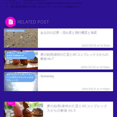
アダルト・チルドレン Adult Children of Dysfunctional family
夢の効用/虐待の亡霊とACコンプレックスからの解放 no.4
RELATED POST
shamanic journey
ある日の正夢：流れ星と飛行機雲と海星
2003/03/20 at 12:32am
アダルト・チルドレン
夢の効用/虐待の亡霊とACコンプレックスからの
Adult Children of
Dysfunctional family
解放 no.7
2004/02/22 at 10:50pm
☊ドラゴンヘッド(ノースノ
Someday
ード) ☤ ☋ドラゴンテイル(サ
ウスノード)
2019/04/21 at 11:45pm
夢の効用/虐待の亡霊とACコンプレック
スからの解放 no.3