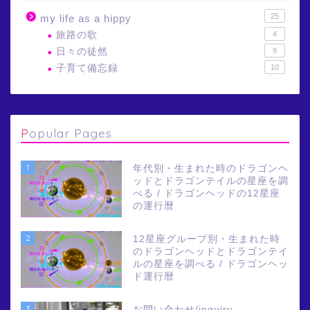
25
my life as a hippy
旅路の歌
4
日々の徒然
9
子育て備忘録
10
Popular Pages
1
年代別・生まれた時のドラゴンヘ
ッドとドラゴンテイルの星座を調
べる / ドラゴンヘッドの12星座
の運行暦
2
12星座グループ別・生まれた時
のドラゴンヘッドとドラゴンテイ
ルの星座を調べる / ドラゴンヘッ
ド運行暦
3
お問い合わせ/inquiry