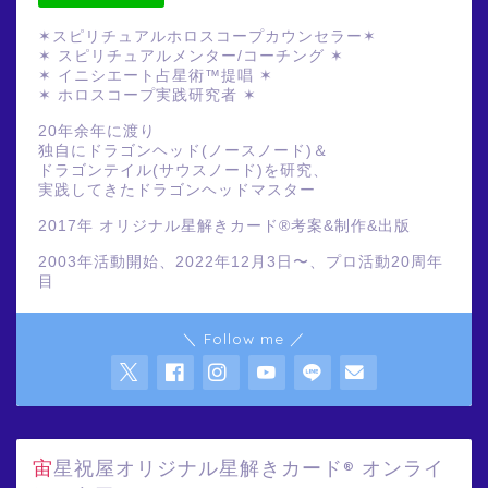
✶スピリチュアルホロスコープカウンセラー✶
✶ スピリチュアルメンター/コーチング ✶
✶ イニシエート占星術™提唱 ✶
✶ ホロスコープ実践研究者 ✶
20年余年に渡り
独自にドラゴンヘッド(ノースノード)＆
ドラゴンテイル(サウスノード)を研究、
実践してきたドラゴンヘッドマスター
2017年 オリジナル星解きカード®️考案&制作&出版
2003年活動開始、2022年12月3日〜、プロ活動20周年
目
＼ Follow me ／
宙星祝屋オリジナル星解きカード® オンライ