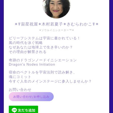
✶☤宙星祝屋✶木村若夏子✶きむらわかこ☤✶
✶ソウルイニシエーター™✶
ビリーフシステムは宇宙に書かれている！
風の時代を泳ぐ戦略
なぜあなたは地球上で生き辛いのか？
その理由が解禁される
奇跡のドラゴンノードイニシエーション
Dragon's Nodes Initiation
宿命のベクトルを宇宙法則で読み解き、
魂にコミット
今すぐ人生のメインステージに参入しませんか？
お問い合わせ