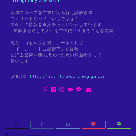
【Biography 活動履歴】
ホロスコープを自在に読み解く謎解き屋
スピリットやガイドからではなく
星からの情報を直接チャネリングしています
星解きを通して人生を主体的に生きることを提案
魂とエゴセルフと繋ぐツールとして
「イニシエート占星術™」を提唱
西洋占星術を魂の成長のための錬金術として
扱います
https://hoshitoki-sorahogiya.com
BLOG：
HOME
shamanic journey