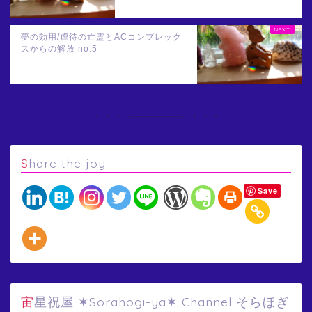
夢の効用/虐待の亡霊とACコンプレック
スからの解放 no.5
Share the joy
Save
宙星祝屋 ✶Sorahogi-ya✶ Channel そらほぎ