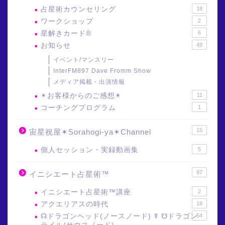
占星術カウンセリング
18
ワークショップ
2
星解きカード®
6
お知らせ
49
イベント/マンスリー
InterFM897 Dave Fromm Show
メディア掲載・出演情報
✴︎お客様からのご感想✴︎
11
コーチングプログラム
1
15
宙星祝屋✶Sorahogi-ya✶Channel
個人セッション・実録動画集
5
97
イニシエート占星術™
イニシエート占星術™講座
2
アクエリアスの時代
18
☊ドラゴンヘッド(ノースノード) ☤ ☋ドラゴン
54