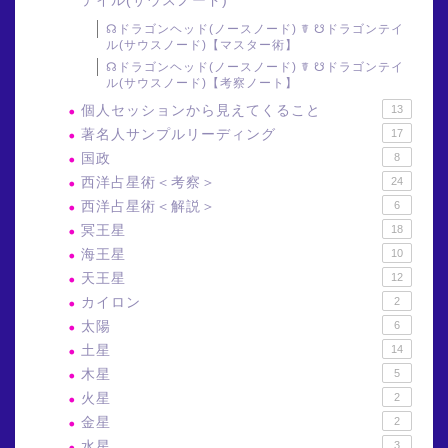
テイル(サウスノード)
☊ドラゴンヘッド(ノースノード) ☤ ☋ドラゴンテイ
ル(サウスノード)【マスター術】
☊ドラゴンヘッド(ノースノード) ☤ ☋ドラゴンテイ
ル(サウスノード)【考察ノート】
個人セッションから見えてくること
13
著名人サンプルリーディング
17
国政
8
西洋占星術＜考察＞
24
西洋占星術＜解説＞
6
冥王星
18
海王星
10
天王星
12
カイロン
2
太陽
6
土星
14
木星
5
火星
2
金星
2
水星
3