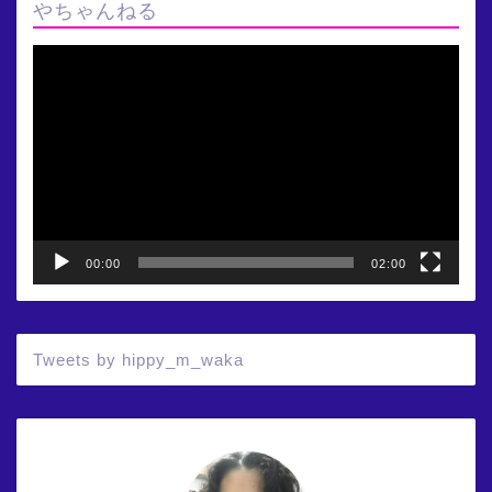
やちゃんねる
動
画
プ
レ
ー
ヤ
ー
00:00
02:00
Tweets by hippy_m_waka