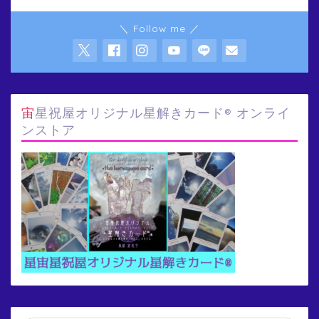
＼ Follow me ／
宙星祝屋オリジナル星解きカード® オンライ
ンストア