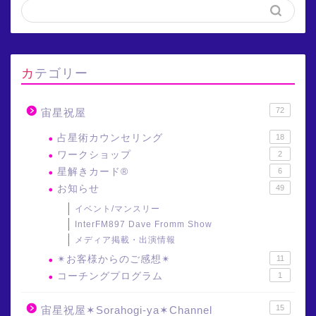
カテゴリー
72
宙星祝屋
占星術カウンセリング
18
ワークショップ
2
星解きカード®
6
お知らせ
49
イベント/マンスリー
InterFM897 Dave Fromm Show
メディア掲載・出演情報
✴︎お客様からのご感想✴︎
11
コーチングプログラム
1
15
宙星祝屋✶Sorahogi-ya✶Channel