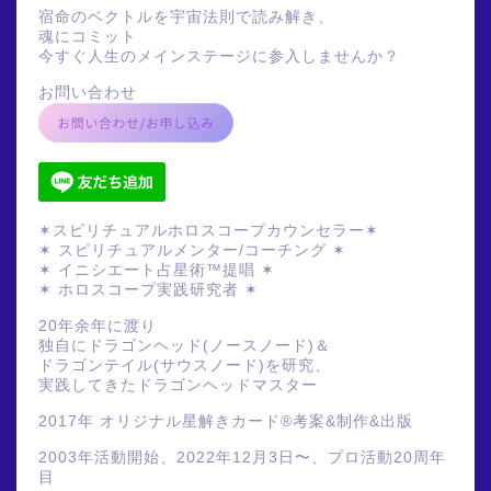
宿命のベクトルを宇宙法則で読み解き、
魂にコミット
今すぐ人生のメインステージに参入しませんか？
お問い合わせ
✶スピリチュアルホロスコープカウンセラー✶
✶ スピリチュアルメンター/コーチング ✶
✶ イニシエート占星術™提唱 ✶
✶ ホロスコープ実践研究者 ✶
20年余年に渡り
独自にドラゴンヘッド(ノースノード)＆
ドラゴンテイル(サウスノード)を研究、
実践してきたドラゴンヘッドマスター
2017年 オリジナル星解きカード®️考案&制作&出版
2003年活動開始、2022年12月3日〜、プロ活動20周年
目