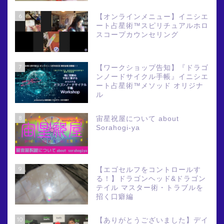
6
【オンラインメニュー】イニシエ
ート占星術™スピリチュアルホロ
スコープカウンセリング
7
【ワークショップ告知】『ドラゴ
ンノードサイクル手帳』イニシエ
ート占星術™メソッド オリジナ
ル
8
宙星祝屋について about
Sorahogi-ya
9
【エゴセルフをコントロールす
る！】ドラゴンヘッド&ドラゴン
テイル マスター術・トラブルを
招く口癖編
10
【ありがとうございました】デイ