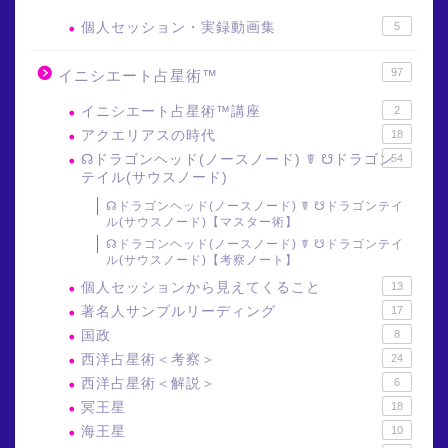
個人セッション・実録動画集
5
97
イニシエート占星術™
イニシエート占星術™講座
2
アクエリアスの時代
18
☊ドラゴンヘッド(ノースノード) ☤ ☋ドラゴン
54
テイル(サウスノード)
☊ドラゴンヘッド(ノースノード) ☤ ☋ドラゴンテイ
ル(サウスノード)【マスター術】
☊ドラゴンヘッド(ノースノード) ☤ ☋ドラゴンテイ
ル(サウスノード)【考察ノート】
個人セッションから見えてくること
13
著名人サンプルリーディング
17
国政
8
西洋占星術＜考察＞
24
西洋占星術＜解説＞
6
冥王星
18
海王星
10