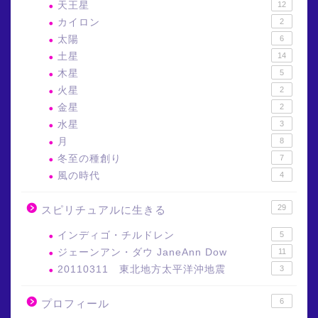
天王星
12
カイロン
2
太陽
6
土星
14
木星
5
火星
2
金星
2
水星
3
月
8
冬至の種創り
7
風の時代
4
29
スピリチュアルに生きる
インディゴ・チルドレン
5
ジェーンアン・ダウ JaneAnn Dow
11
20110311 東北地方太平洋沖地震
3
6
プロフィール