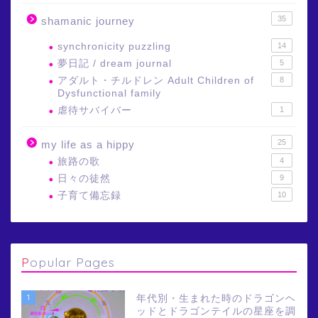
35
shamanic journey
synchronicity puzzling
14
夢日記 / dream journal
5
アダルト・チルドレン Adult Children of
8
Dysfunctional family
虐待サバイバー
1
25
my life as a hippy
旅路の歌
4
日々の徒然
9
子育て備忘録
10
Popular Pages
1
年代別・生まれた時のドラゴンヘ
ッドとドラゴンテイルの星座を調