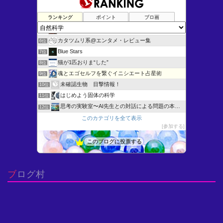
サイエンスジャーナル
3位
ランキング
ポイント
ブロ画
風塵雷人 ー Fujin Raijin
4位
ロマンチック・クッキング&サイエンス
5位
カタツムリ系@エンタメ・レビュー集
6位
Blue Stars
7位
猫が1匹おりま“した”
8位
魂とエゴセルフを繋ぐイニシエート占星術
9位
未確認生物 目撃情報！
10位
はじめよう固体の科学
11位
思考の実験室〜AI先生との対話による問題の本質化〜
12位
微分方程式いろいろ - よいこの低学年向けすうがくひろば
このカテゴリを全て表示
13位
参加する
Ted's Coffeehouse 2
14位
明倫館書店ブログ
15位
このブログに投票する
脳科学の備忘録
16位
ブログ村