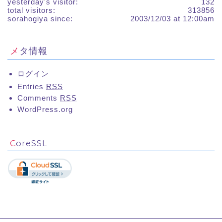
yesterday's visitor:
132
total visitors:
313856
sorahogiya since:
2003/12/03 at 12:00am
メタ情報
ログイン
Entries
RSS
Comments
RSS
WordPress.org
CoreSSL