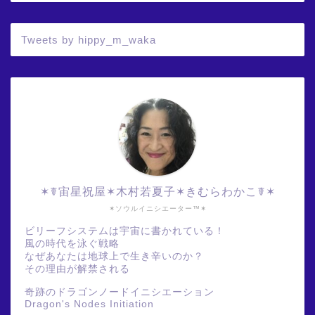
Tweets by hippy_m_waka
✶☤宙星祝屋✶木村若夏子✶きむらわかこ☤✶
✶ソウルイニシエーター™✶
ビリーフシステムは宇宙に書かれている！
風の時代を泳ぐ戦略
なぜあなたは地球上で生き辛いのか？
その理由が解禁される
奇跡のドラゴンノードイニシエーション
Dragon's Nodes Initiation