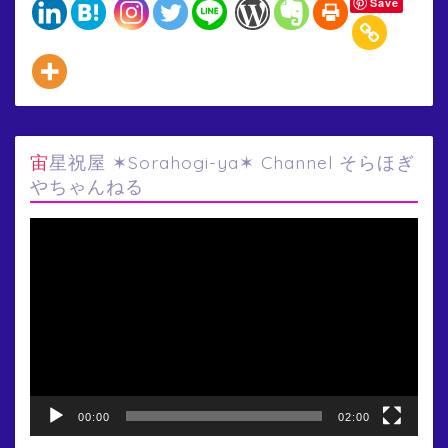
Save
宙星祝屋 ✶Sorahogi-ya✶ Channel そらほぎ
やちゃんねる
動
画
プ
レ
ー
ヤ
ー
00:00
02:00