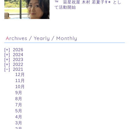
™ 宙星祝屋 木村 若夏子☤✶ とし
て活動開始
Archives / Yearly / Monthly
2026
2024
2023
2022
2021
12月
11月
10月
9月
8月
7月
5月
4月
3月
2月