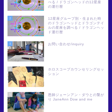
べる / ドラゴンヘッドの12星座
の運行暦
2
12星座グループ別・生まれた時
のドラゴンヘッドとドラゴンテイ
ルの星座を調べる / ドラゴンヘッ
ド運行暦
3
お問い合わせ/inquiry
4
ホロスコープカウンセリングセッ
ション
5
恩師ジェーンアン・ダウとの繋が
り JaneAnn Dow and me