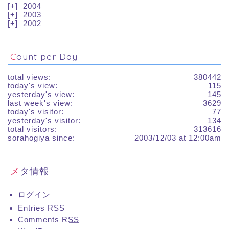
2004
2003
2002
Count per Day
total views:
380442
today's view:
115
yesterday's view:
145
last week's view:
3629
today's visitor:
77
yesterday's visitor:
134
total visitors:
313616
sorahogiya since:
2003/12/03 at 12:00am
メタ情報
ログイン
Entries
RSS
Comments
RSS