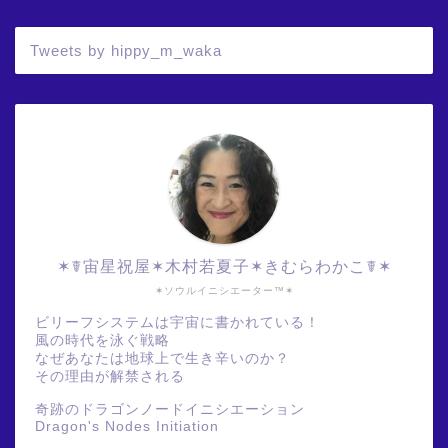
Tweets by hippy_m_waka
✶☤宙星祝屋✶木村若夏子✶きむらわかこ☤✶
✶ソウルイニシエーター™✶
ビリーフシステムは宇宙に書かれている！
風の時代を泳ぐ戦略
なぜあなたは地球上で生き辛いのか？
その理由が解禁される
奇跡のドラゴンノードイニシエーション
Dragon's Nodes Initiation