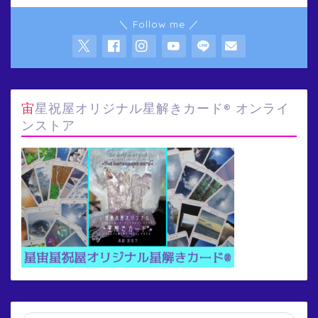
＼ Follow me ／
宙星祝屋オリジナル星解きカード® オンライ
ンストア