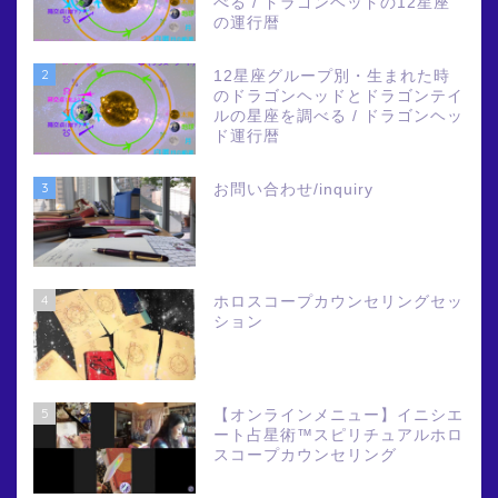
べる / ドラゴンヘッドの12星座
の運行暦
2
12星座グループ別・生まれた時
のドラゴンヘッドとドラゴンテイ
ルの星座を調べる / ドラゴンヘッ
ド運行暦
3
お問い合わせ/inquiry
4
ホロスコープカウンセリングセッ
ション
5
【オンラインメニュー】イニシエ
ート占星術™スピリチュアルホロ
スコープカウンセリング