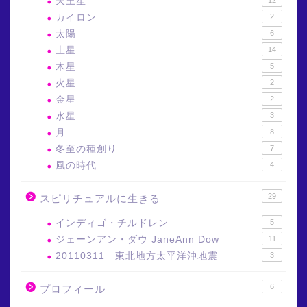
天王星
カイロン
2
太陽
6
土星
14
木星
5
火星
2
金星
2
水星
3
月
8
冬至の種創り
7
風の時代
4
29
スピリチュアルに生きる
インディゴ・チルドレン
5
ジェーンアン・ダウ JaneAnn Dow
11
20110311 東北地方太平洋沖地震
3
6
プロフィール