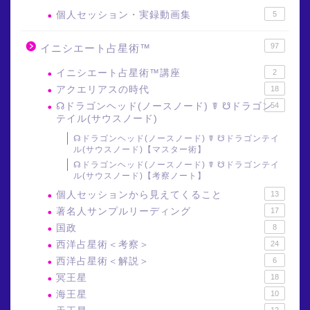
個人セッション・実録動画集
5
97
イニシエート占星術™
イニシエート占星術™講座
2
アクエリアスの時代
18
☊ドラゴンヘッド(ノースノード) ☤ ☋ドラゴン
54
テイル(サウスノード)
☊ドラゴンヘッド(ノースノード) ☤ ☋ドラゴンテイ
ル(サウスノード)【マスター術】
☊ドラゴンヘッド(ノースノード) ☤ ☋ドラゴンテイ
ル(サウスノード)【考察ノート】
個人セッションから見えてくること
13
著名人サンプルリーディング
17
国政
8
西洋占星術＜考察＞
24
西洋占星術＜解説＞
6
冥王星
18
海王星
10
12