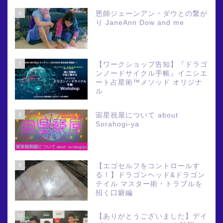
6
恩師ジェーンアン・ダウとの繋が
り JaneAnn Dow and me
7
【ワークショップ告知】『ドラゴ
ンノードサイクル手帳』イニシエ
ート占星術™メソッド オリジナ
ル
8
宙星祝屋について about
Sorahogi-ya
9
【エゴセルフをコントロールす
る！】ドラゴンヘッド&ドラゴン
テイル マスター術・トラブルを
招く口癖編
10
【ありがとうございました】デイ