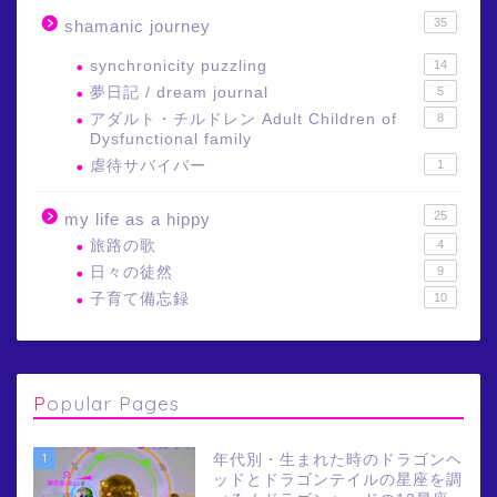
35
shamanic journey
synchronicity puzzling
14
夢日記 / dream journal
5
アダルト・チルドレン Adult Children of
8
Dysfunctional family
虐待サバイバー
1
25
my life as a hippy
旅路の歌
4
日々の徒然
9
子育て備忘録
10
Popular Pages
1
年代別・生まれた時のドラゴンヘ
ッドとドラゴンテイルの星座を調