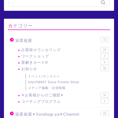
カテゴリー
72
宙星祝屋
占星術カウンセリング
18
ワークショップ
2
星解きカード®
6
お知らせ
49
イベント/マンスリー
InterFM897 Dave Fromm Show
メディア掲載・出演情報
✴︎お客様からのご感想✴︎
11
コーチングプログラム
1
15
宙星祝屋✶Sorahogi-ya✶Channel