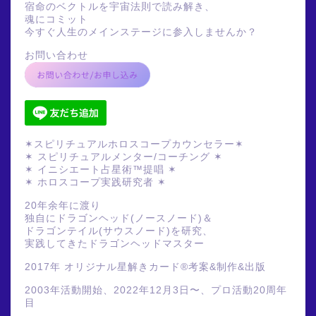
宿命のベクトルを宇宙法則で読み解き、
魂にコミット
今すぐ人生のメインステージに参入しませんか？
お問い合わせ
✶スピリチュアルホロスコープカウンセラー✶
✶ スピリチュアルメンター/コーチング ✶
✶ イニシエート占星術™提唱 ✶
✶ ホロスコープ実践研究者 ✶
20年余年に渡り
独自にドラゴンヘッド(ノースノード)＆
ドラゴンテイル(サウスノード)を研究、
実践してきたドラゴンヘッドマスター
2017年 オリジナル星解きカード®️考案&制作&出版
2003年活動開始、2022年12月3日〜、プロ活動20周年
目