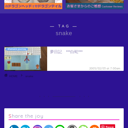
― TAG ―
snake
shamanic journey
夢日記 ***白蛇***
2005/02/03 at 7:00am
HOME
snake
Share the joy
Save