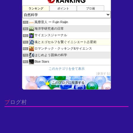
ランキング
ポイント
ブロ画
けむさん 化学情報センター
1位
風塵雷人 ー Fujin Raijin
2位
海洋学研究者の日常
3位
サイエンスジャーナル
4位
魂とエゴセルフを繋ぐイニシエート占星術
5位
ロマンチック・クッキング&サイエンス
6位
はじめよう固体の科学
7位
Blue Stars
8位
明倫館書店ブログ
9位
このカテゴリを全て表示
参加する
Ingegneria scienza (Engineeri…
10位
猫が1匹おりま“した”
11位
このブログに投票する
未確認生物 目撃情報！
12位
微分方程式いろいろ - よいこの低学年向けすうがくひろば
13位
ブログ村
博物館へ行こう！
14位
思考の実験室〜AI先生との対話による問題の本質化〜
15位