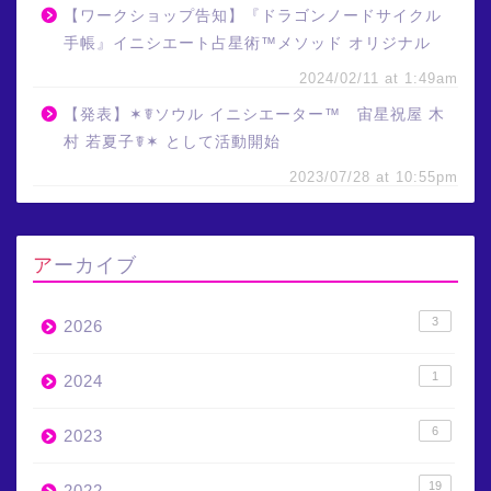
【ワークショップ告知】『ドラゴンノードサイクル
手帳』イニシエート占星術™メソッド オリジナル
2024/02/11 at 1:49am
【発表】✶☤ソウル イニシエーター™ 宙星祝屋 木
村 若夏子☤✶ として活動開始
2023/07/28 at 10:55pm
アーカイブ
3
2026
1
2024
6
2023
19
2022