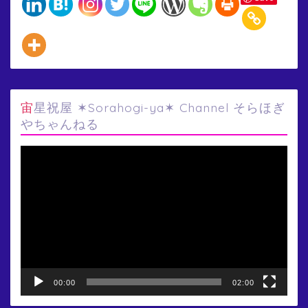
宙星祝屋 ✶Sorahogi-ya✶ Channel そらほぎ
やちゃんねる
動
画
プ
レ
ー
ヤ
ー
00:00
02:00