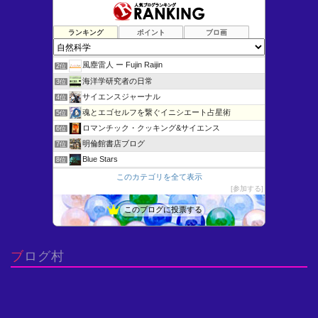
ランキング
ポイント
ブロ画
けむさん 化学情報センター
1位
風塵雷人 ー Fujin Raijin
2位
海洋学研究者の日常
3位
サイエンスジャーナル
4位
魂とエゴセルフを繋ぐイニシエート占星術
5位
ロマンチック・クッキング&サイエンス
6位
明倫館書店ブログ
7位
Blue Stars
8位
未確認生物 目撃情報！
9位
このカテゴリを全て表示
参加する
微分方程式いろいろ - よいこの低学年向けすうがくひろば
10位
博物館へ行こう！
11位
このブログに投票する
はじめよう固体の科学
12位
思考の実験室〜AI先生との対話による問題の本質化〜
13位
ブログ村
幸せの星達
14位
Ingegneria scienza (Engineeri…
15位