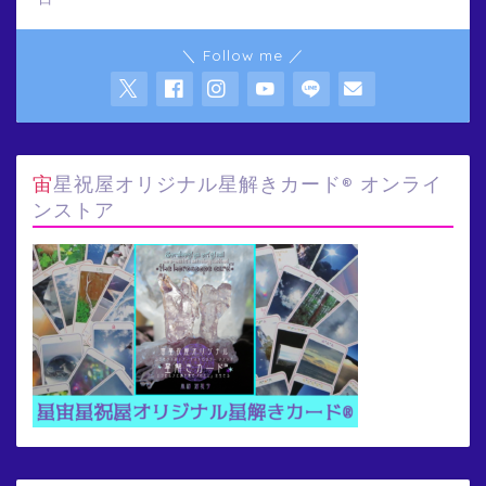
＼ Follow me ／
宙星祝屋オリジナル星解きカード® オンライ
ンストア