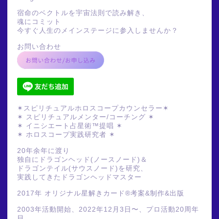
宿命のベクトルを宇宙法則で読み解き、
魂にコミット
今すぐ人生のメインステージに参入しませんか？
お問い合わせ
✶スピリチュアルホロスコープカウンセラー✶
✶ スピリチュアルメンター/コーチング ✶
✶ イニシエート占星術™提唱 ✶
✶ ホロスコープ実践研究者 ✶
20年余年に渡り
独自にドラゴンヘッド(ノースノード)＆
ドラゴンテイル(サウスノード)を研究、
実践してきたドラゴンヘッドマスター
2017年 オリジナル星解きカード®️考案&制作&出版
2003年活動開始、2022年12月3日〜、プロ活動20周年
目