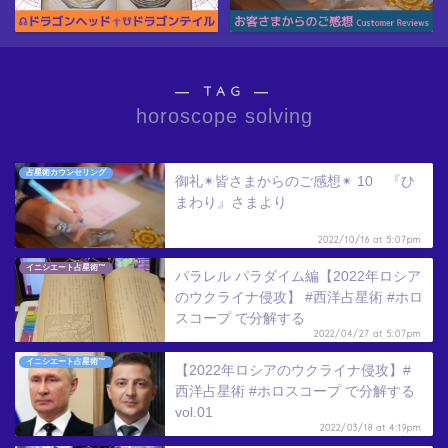
― TAG ―
horoscope solving
占星術カウンセリング
御礼✴︎皆さまからのご感想✴︎ 10 『ひ
まわり』さまより
2022/10/16 at 5:07pm
イニシエート占星術™
パラレル パラダイム編【2022年ロシア
のウクライナ侵攻】 #西洋占星術 #ホロ
スコープ で分解する
2022/04/27 at 5:07pm
イニシエート占星術™
【2022年ロシアのウクライナ侵攻】#
西洋占星術 #ホロスコープ で分解する
vol.01
2022/03/18 at 4:19pm