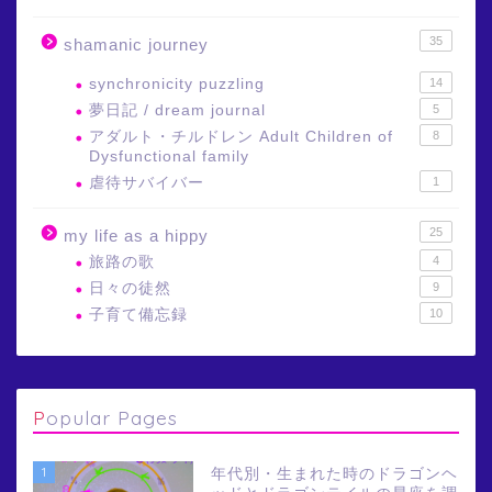
35
shamanic journey
synchronicity puzzling
14
夢日記 / dream journal
5
アダルト・チルドレン Adult Children of
8
Dysfunctional family
虐待サバイバー
1
25
my life as a hippy
旅路の歌
4
日々の徒然
9
子育て備忘録
10
Popular Pages
1
年代別・生まれた時のドラゴンヘ