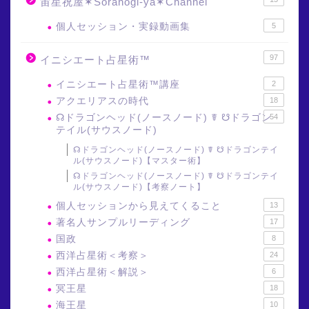
宙星祝屋✶Sorahogi-ya✶Channel
個人セッション・実録動画集
5
97
イニシエート占星術™
イニシエート占星術™講座
2
アクエリアスの時代
18
☊ドラゴンヘッド(ノースノード) ☤ ☋ドラゴン
54
テイル(サウスノード)
☊ドラゴンヘッド(ノースノード) ☤ ☋ドラゴンテイ
ル(サウスノード)【マスター術】
☊ドラゴンヘッド(ノースノード) ☤ ☋ドラゴンテイ
ル(サウスノード)【考察ノート】
個人セッションから見えてくること
13
著名人サンプルリーディング
17
国政
8
西洋占星術＜考察＞
24
西洋占星術＜解説＞
6
冥王星
18
海王星
10