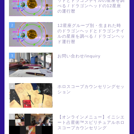
ッドとドラゴンテイルの星座を調
べる / ドラゴンヘッドの12星座
の運行暦
2
12星座グループ別・生まれた時
のドラゴンヘッドとドラゴンテイ
ルの星座を調べる / ドラゴンヘッ
ド運行暦
3
お問い合わせ/inquiry
4
ホロスコープカウンセリングセッ
ション
5
【オンラインメニュー】イニシエ
ート占星術™スピリチュアルホロ
スコープカウンセリング