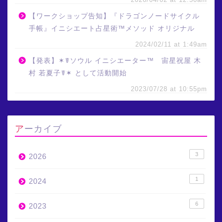
【ワークショップ告知】『ドラゴンノードサイクル
手帳』イニシエート占星術™メソッド オリジナル
2024/02/11 at 1:49am
【発表】✶☤ソウル イニシエーター™ 宙星祝屋 木
村 若夏子☤✶ として活動開始
2023/07/28 at 10:55pm
アーカイブ
3
2026
1
2024
6
2023