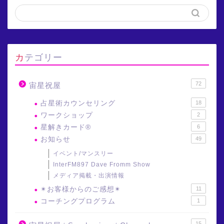
カテゴリー
72
宙星祝屋
占星術カウンセリング
18
ワークショップ
2
星解きカード®
6
お知らせ
49
イベント/マンスリー
InterFM897 Dave Fromm Show
メディア掲載・出演情報
✴︎お客様からのご感想✴︎
11
コーチングプログラム
1
15