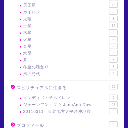
天王星
12
カイロン
2
太陽
6
土星
14
木星
5
火星
2
金星
2
水星
3
月
8
冬至の種創り
7
風の時代
4
29
スピリチュアルに生きる
インディゴ・チルドレン
5
ジェーンアン・ダウ JaneAnn Dow
11
20110311 東北地方太平洋沖地震
3
6
プロフィール