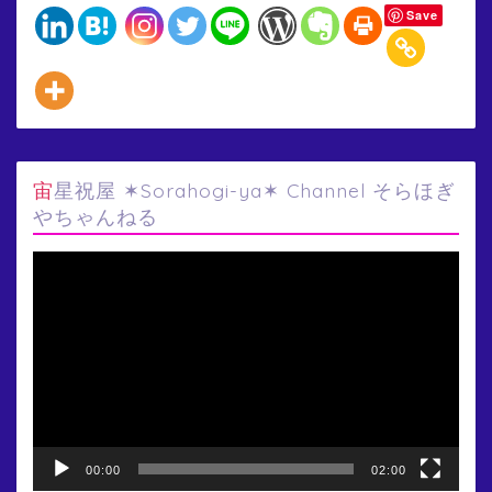
Save
宙星祝屋 ✶Sorahogi-ya✶ Channel そらほぎ
やちゃんねる
動
画
プ
レ
ー
ヤ
ー
00:00
02:00