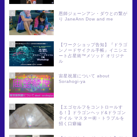
6
恩師ジェーンアン・ダウとの繋が
り JaneAnn Dow and me
7
【ワークショップ告知】『ドラゴ
ンノードサイクル手帳』イニシエ
ート占星術™メソッド オリジナ
ル
8
宙星祝屋について about
Sorahogi-ya
9
【エゴセルフをコントロールす
る！】ドラゴンヘッド&ドラゴン
テイル マスター術・トラブルを
招く口癖編