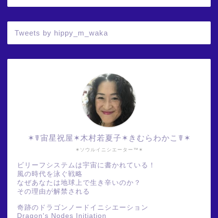
Tweets by hippy_m_waka
✶☤宙星祝屋✶木村若夏子✶きむらわかこ☤✶
✶ソウルイニシエーター™✶
ビリーフシステムは宇宙に書かれている！
風の時代を泳ぐ戦略
なぜあなたは地球上で生き辛いのか？
その理由が解禁される
奇跡のドラゴンノードイニシエーション
Dragon's Nodes Initiation