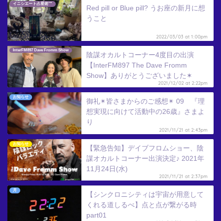
イニシエート占星術™
Red pill or Blue pill? うお座の新月に想
うこと
2022/03/03 at 1:00pm
InterFM897 Dave Fromm Show
陰謀オカルトコーナー4度目の出演
【InterFM897 The Dave Fromm
Show】ありがとうございました✶
2021/12/02 at 2:22pm
お知らせ
御礼✴︎皆さまからのご感想✴︎ 09 『理
想実現に向けて活動中の26歳』さまよ
り
2021/11/21 at 2:43pm
お知らせ
【緊急告知】デイブフロムショー、陰
謀オカルトコーナー出演決定♪ 2021年
11月24日(水)
2021/11/21 at 2:37pm
月
【シンクロニシティは宇宙が用意して
くれる道しるべ】点と点が繋がる時
part01