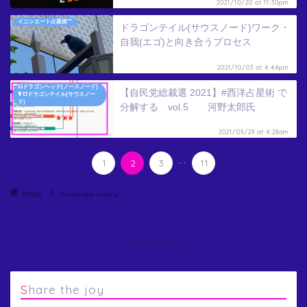
2021/10/20 at 11:30pm
イニシエート占星術™
ドラゴンテイル(サウスノード)ワーク・
自我(エゴ)と向き合うプロセス
2021/10/03 at 4:44pm
☊ドラゴンヘッド(ノースノード)
【自民党総裁選 2021】#西洋占星術 で
☤ ☋ドラゴンテイル(サウスノー
ド)
分解する vol.5 河野太郎氏
2021/09/29 at 4:28am
...
1
2
3
11
HOME
horoscope solving
Share the joy