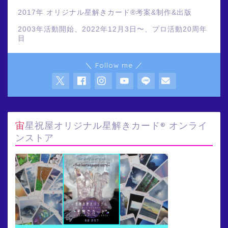
2017年 オリジナル星解きカード®️考案&制作&出版
2003年活動開始、2022年12月3日〜、プロ活動20周年
目
＼ Follow me ／
宙星祝屋オリジナル星解きカード® オンライ
ンストア