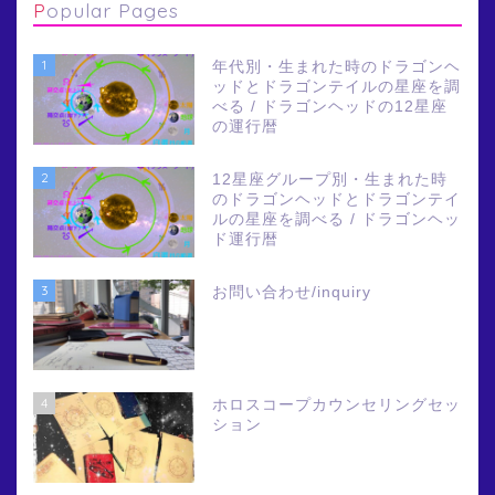
Popular Pages
1
年代別・生まれた時のドラゴンヘ
ッドとドラゴンテイルの星座を調
べる / ドラゴンヘッドの12星座
の運行暦
2
12星座グループ別・生まれた時
のドラゴンヘッドとドラゴンテイ
ルの星座を調べる / ドラゴンヘッ
ド運行暦
3
お問い合わせ/inquiry
4
ホロスコープカウンセリングセッ
ション