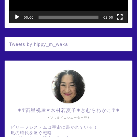
00:00
02:00
Tweets by hippy_m_waka
✶☤宙星祝屋✶木村若夏子✶きむらわかこ☤✶
✶ソウルイニシエーター™✶
ビリーフシステムは宇宙に書かれている！
風の時代を泳ぐ戦略