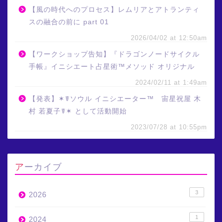
【風の時代へのプロセス】レムリアとアトランティ
スの融合の前に part 01
2026/04/02 at 12:50am
【ワークショップ告知】『ドラゴンノードサイクル
手帳』イニシエート占星術™メソッド オリジナル
2024/02/11 at 1:49am
【発表】✶☤ソウル イニシエーター™ 宙星祝屋 木
村 若夏子☤✶ として活動開始
2023/07/28 at 10:55pm
アーカイブ
3
2026
1
2024