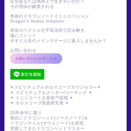
なぜあなたは地球上で生き辛いのか？
その理由が解禁される
奇跡のドラゴンノードイニシエーション
Dragon's Nodes Initiation
宿命のベクトルを宇宙法則で読み解き、
魂にコミット
今すぐ人生のメインステージに参入しませんか？
お問い合わせ
✶スピリチュアルホロスコープカウンセラー✶
✶ スピリチュアルメンター/コーチング ✶
✶ イニシエート占星術™提唱 ✶
✶ ホロスコープ実践研究者 ✶
20年余年に渡り
独自にドラゴンヘッド(ノースノード)＆
ドラゴンテイル(サウスノード)を研究、
実践してきたドラゴンヘッドマスター