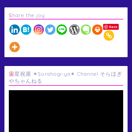
Share the joy
Save
宙星祝屋 ✶Sorahogi-ya✶ Channel そらほぎ
やちゃんねる
動
画
プ
レ
ー
ヤ
ー