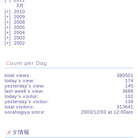
3月
2010
2009
2008
2005
2004
2003
2002
Count per Day
total views:
380501
today's view:
174
yesterday's view:
145
last week's view:
3688
today's visitor:
102
yesterday's visitor:
134
total visitors:
313641
sorahogiya since:
2003/12/03 at 12:00am
メタ情報