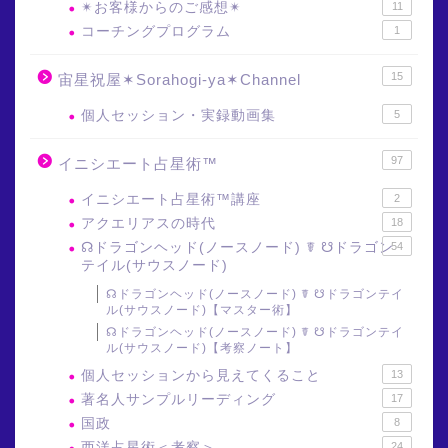
✴︎お客様からのご感想✴︎
11
コーチングプログラム
1
15
宙星祝屋✶Sorahogi-ya✶Channel
個人セッション・実録動画集
5
97
イニシエート占星術™
イニシエート占星術™講座
2
アクエリアスの時代
18
☊ドラゴンヘッド(ノースノード) ☤ ☋ドラゴン
54
テイル(サウスノード)
☊ドラゴンヘッド(ノースノード) ☤ ☋ドラゴンテイ
ル(サウスノード)【マスター術】
☊ドラゴンヘッド(ノースノード) ☤ ☋ドラゴンテイ
ル(サウスノード)【考察ノート】
個人セッションから見えてくること
13
著名人サンプルリーディング
17
国政
8
西洋占星術＜考察＞
24