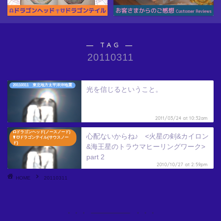
― TAG ―
20110311
20110311 東北地方太平洋沖地震
光を信じるということ。
2011/03/24 at 10:32am
☊ドラゴンヘッド(ノースノード)
心配ないからね♪ <火星の剣&カイロン
☤ ☋ドラゴンテイル(サウスノー
ド)
&海王星のトラウマヒーリングワーク>
part 2
2010/10/27 at 2:59pm
HOME
20110311