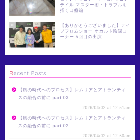
テイル マスター術・トラブルを
招く口癖編
10
【ありがとうございました】デイ
ブフロムショー オカルト陰謀コ
ーナー 5回目の出演
Recent Posts
【風の時代へのプロセス】レムリアとアトランティ
スの融合の前に part 03
2026/04/02 at 12:51am
【風の時代へのプロセス】レムリアとアトランティ
スの融合の前に part 02
2026/04/02 at 12:50am