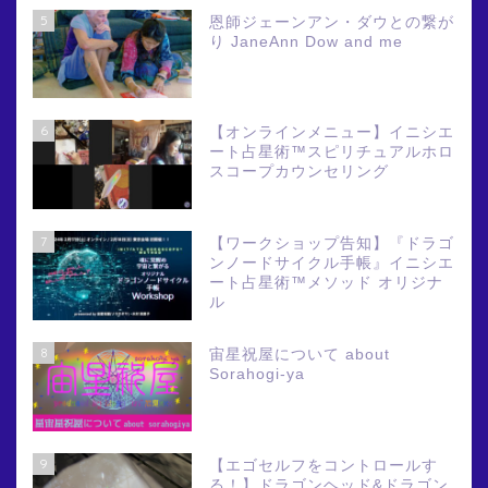
5
恩師ジェーンアン・ダウとの繋が
り JaneAnn Dow and me
6
【オンラインメニュー】イニシエ
ート占星術™スピリチュアルホロ
スコープカウンセリング
7
【ワークショップ告知】『ドラゴ
ンノードサイクル手帳』イニシエ
ート占星術™メソッド オリジナ
ル
8
宙星祝屋について about
Sorahogi-ya
9
【エゴセルフをコントロールす
る！】ドラゴンヘッド&ドラゴン