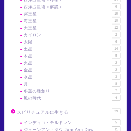
西洋占星術＜解説＞
6
冥王星
18
海王星
10
天王星
12
カイロン
2
太陽
6
土星
14
木星
5
火星
2
金星
2
水星
3
月
8
冬至の種創り
7
風の時代
4
29
スピリチュアルに生きる
インディゴ・チルドレン
5
ジェーンアン・ダウ JaneAnn Dow
11