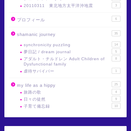
20110311 東北地方太平洋沖地震
3
6
プロフィール
35
shamanic journey
synchronicity puzzling
14
夢日記 / dream journal
5
アダルト・チルドレン Adult Children of
8
Dysfunctional family
虐待サバイバー
1
25
my life as a hippy
旅路の歌
4
日々の徒然
9
子育て備忘録
10