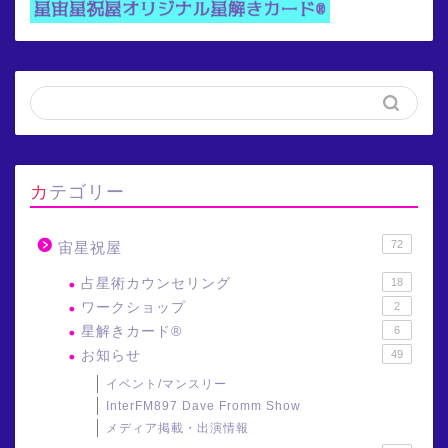
カテゴリー
72
宙星祝屋
占星術カウンセリング
18
ワークショップ
2
星解きカード®
6
お知らせ
49
イベント/マンスリー
InterFM897 Dave Fromm Show
メディア掲載・出演情報