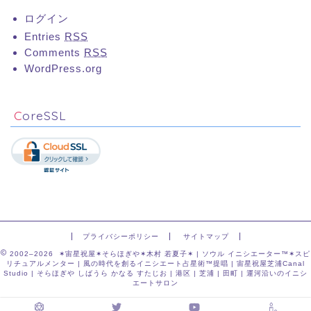
ログイン
Entries
RSS
Comments
RSS
WordPress.org
CoreSSL
プライバシーポリシー
サイトマップ
2002–2026 ✶宙星祝屋✶そらほぎや✶木村 若夏子✶ | ソウル イニシエーター™✶スピ
リチュアルメンター | 風の時代を創るイニシエート占星術™提唱 | 宙星祝屋芝浦Canal
Studio | そらほぎや しばうら かなる すたじお | 港区 | 芝浦 | 田町 | 運河沿いのイニシ
エートサロン