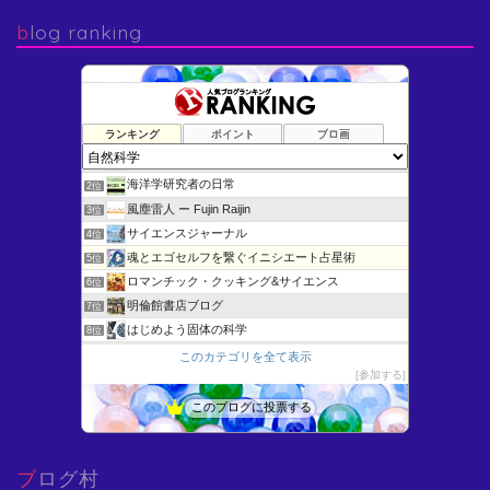
blog ranking
ランキング
ポイント
ブロ画
けむさん 化学情報センター
1位
海洋学研究者の日常
2位
風塵雷人 ー Fujin Raijin
3位
サイエンスジャーナル
4位
魂とエゴセルフを繋ぐイニシエート占星術
5位
ロマンチック・クッキング&サイエンス
6位
明倫館書店ブログ
7位
はじめよう固体の科学
8位
Blue Stars
9位
このカテゴリを全て表示
参加する
Ingegneria scienza (Engineeri…
10位
猫が1匹おりま“した”
11位
このブログに投票する
未確認生物 目撃情報！
12位
微分方程式いろいろ - よいこの低学年向けすうがくひろば
13位
ブログ村
博物館へ行こう！
14位