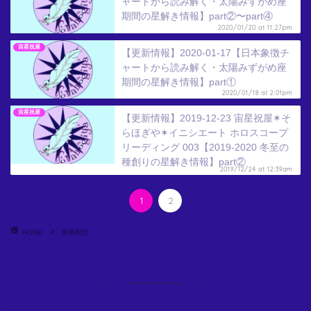
ャートから読み解く・太陽みずがめ座
期間の星解き情報】part②〜part④
2020/01/20 at 11:27pm
宙星祝屋
【更新情報】2020-01-17【日本象徴チ
ャートから読み解く・太陽みずがめ座
期間の星解き情報】part①
2020/01/18 at 2:01pm
宙星祝屋
【更新情報】2019-12-23 宙星祝屋✶そ
らほぎや✶イニシエート ホロスコープ
リーディング 003【2019-2020 冬至の
種創りの星解き情報】part②
2019/12/24 at 12:39am
1
2
HOME
動画配信