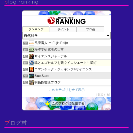
blog ranking
ランキング
ポイント
ブロ画
けむさん 化学情報センター
1位
風塵雷人 ー Fujin Raijin
2位
海洋学研究者の日常
3位
サイエンスジャーナル
4位
魂とエゴセルフを繋ぐイニシエート占星術
5位
ロマンチック・クッキング&サイエンス
6位
Blue Stars
7位
明倫館書店ブログ
8位
微分方程式いろいろ - よいこの低学年向けすうがくひろば
9位
このカテゴリを全て表示
参加する
未確認生物 目撃情報！
10位
博物館へ行こう！
11位
このブログに投票する
はじめよう固体の科学
12位
思考の実験室〜AI先生との対話による問題の本質化〜
13位
ブログ村
幸せの星達
14位
Ingegneria scienza (Engineeri…
15位