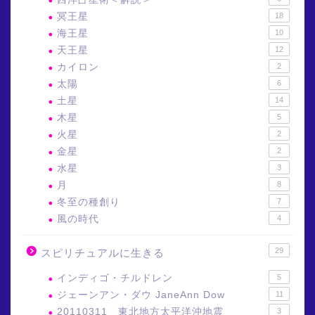
冥王星
18
海王星
10
天王星
12
カイロン
2
太陽
6
土星
14
木星
5
火星
2
金星
2
水星
3
月
8
冬至の種創り
7
風の時代
4
29
スピリチュアルに生きる
インディゴ・チルドレン
5
ジェーンアン・ダウ JaneAnn Dow
11
20110311 東北地方太平洋沖地震
3