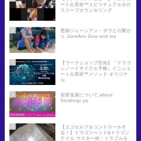
ート占星術™スピリチュアルホロ
スコープカウンセリング
6
恩師ジェーンアン・ダウとの繋が
り JaneAnn Dow and me
7
【ワークショップ告知】『ドラゴ
ンノードサイクル手帳』イニシエ
ート占星術™メソッド オリジナ
ル
8
宙星祝屋について about
Sorahogi-ya
9
【エゴセルフをコントロールす
る！】ドラゴンヘッド&ドラゴン
テイル マスター術・トラブルを