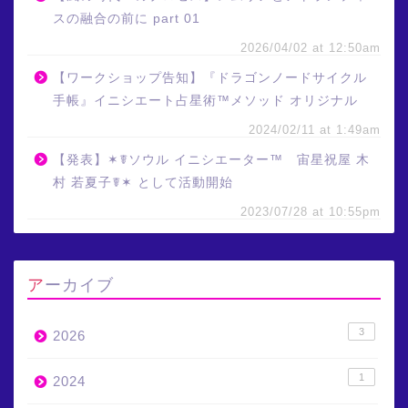
スの融合の前に part 01
2026/04/02 at 12:50am
【ワークショップ告知】『ドラゴンノードサイクル
手帳』イニシエート占星術™メソッド オリジナル
2024/02/11 at 1:49am
【発表】✶☤ソウル イニシエーター™ 宙星祝屋 木
村 若夏子☤✶ として活動開始
2023/07/28 at 10:55pm
アーカイブ
3
2026
1
2024