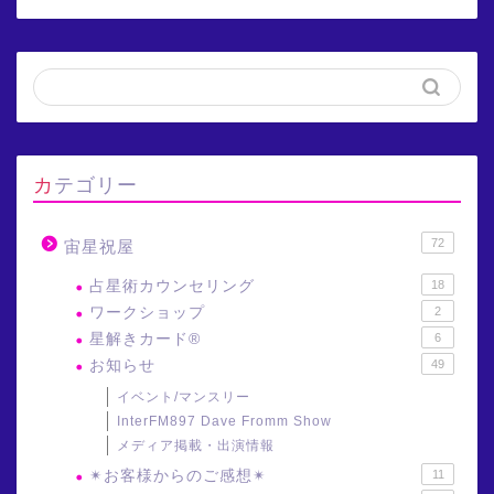
カテゴリー
72
宙星祝屋
占星術カウンセリング
18
ワークショップ
2
星解きカード®
6
お知らせ
49
イベント/マンスリー
InterFM897 Dave Fromm Show
メディア掲載・出演情報
✴︎お客様からのご感想✴︎
11