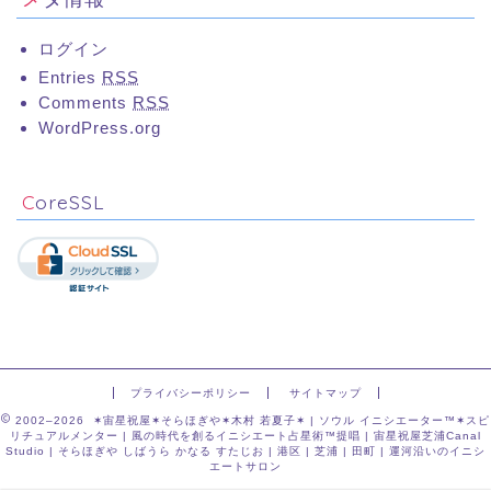
ログイン
Entries
RSS
Comments
RSS
WordPress.org
CoreSSL
プライバシーポリシー
サイトマップ
2002–2026 ✶宙星祝屋✶そらほぎや✶木村 若夏子✶ | ソウル イニシエーター™✶スピ
リチュアルメンター | 風の時代を創るイニシエート占星術™提唱 | 宙星祝屋芝浦Canal
Studio | そらほぎや しばうら かなる すたじお | 港区 | 芝浦 | 田町 | 運河沿いのイニシ
エートサロン