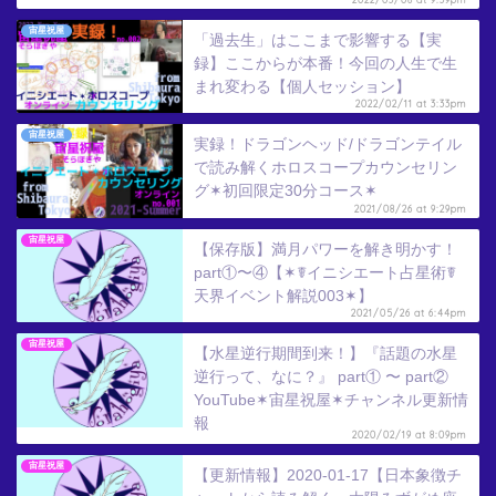
宙星祝屋
「過去生」はここまで影響する【実
録】ここからが本番！今回の人生で生
まれ変わる【個人セッション】
2022/02/11 at 3:33pm
宙星祝屋
実録！ドラゴンヘッド/ドラゴンテイル
で読み解くホロスコープカウンセリン
グ✶初回限定30分コース✶
2021/08/26 at 9:29pm
宙星祝屋
【保存版】満月パワーを解き明かす！
part①〜④【✶☤イニシエート占星術☤
天界イベント解説003✶】
2021/05/26 at 6:44pm
宙星祝屋
【水星逆行期間到来！】『話題の水星
逆行って、なに？』 part① 〜 part②
YouTube✶宙星祝屋✶チャンネル更新情
報
2020/02/19 at 8:09pm
宙星祝屋
【更新情報】2020-01-17【日本象徴チ