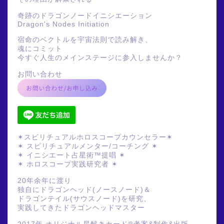
奇跡のドラゴンノードイニシエーション
Dragon's Nodes Initiation
宿命のベクトルを宇宙法則で読み解き、
魂にコミット
今すぐ人生のメインステージに参入しませんか？
お問い合わせ
✶スピリチュアルホロスコープカウンセラー✶
✶ スピリチュアルメンター/コーチング ✶
✶ イニシエート占星術™提唱 ✶
✶ ホロスコープ実践研究者 ✶
20年余年に渡り
独自にドラゴンヘッド(ノースノード)＆
ドラゴンテイル(サウスノード)を研究、
実践してきたドラゴンヘッドマスター