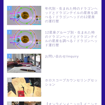
1
年代別・生まれた時のドラゴンヘ
ッドとドラゴンテイルの星座を調
べる / ドラゴンヘッドの12星座
の運行暦
2
12星座グループ別・生まれた時
のドラゴンヘッドとドラゴンテイ
ルの星座を調べる / ドラゴンヘッ
ド運行暦
3
お問い合わせ/inquiry
4
ホロスコープカウンセリングセッ
ション
5
【オンラインメニュー】イニシエ