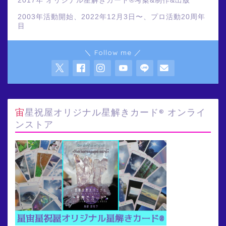
2017年 オリジナル星解きカード®️考案&制作&出版
2003年活動開始、2022年12月3日〜、プロ活動20周年
目
＼ Follow me ／
宙星祝屋オリジナル星解きカード® オンライ
ンストア