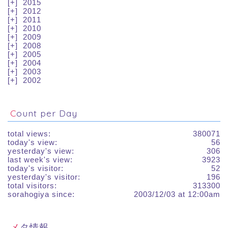
2015
2012
2011
2010
2009
2008
2005
2004
2003
2002
Count per Day
total views:
380071
today's view:
56
yesterday's view:
306
last week's view:
3923
today's visitor:
52
yesterday's visitor:
196
total visitors:
313300
sorahogiya since:
2003/12/03 at 12:00am
メタ情報