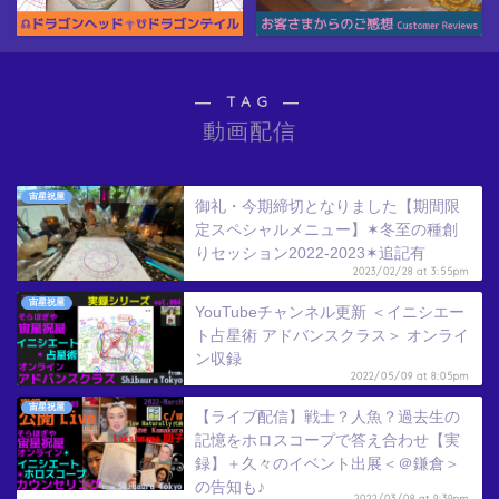
― TAG ―
動画配信
宙星祝屋
御礼・今期締切となりました【期間限
定スペシャルメニュー】✶冬至の種創
りセッション2022-2023✶追記有
2023/02/28 at 3:55pm
宙星祝屋
YouTubeチャンネル更新 ＜イニシエー
ト占星術 アドバンスクラス＞ オンライ
ン収録
2022/05/09 at 8:05pm
宙星祝屋
【ライブ配信】戦士？人魚？過去生の
記憶をホロスコープで答え合わせ【実
録】＋久々のイベント出展＜＠鎌倉＞
の告知も♪
2022/03/08 at 9:39pm