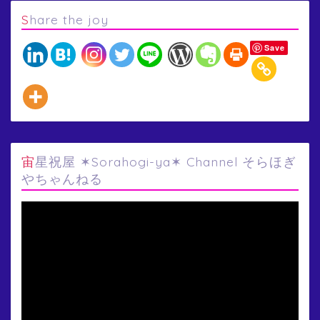
Share the joy
Save
宙星祝屋 ✶Sorahogi-ya✶ Channel そらほぎ
やちゃんねる
動
画
プ
レ
ー
ヤ
ー