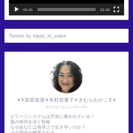
00:00
02:00
Tweets by hippy_m_waka
✶☤宙星祝屋✶木村若夏子✶きむらわかこ☤✶
✶ソウルイニシエーター™✶
ビリーフシステムは宇宙に書かれている！
風の時代を泳ぐ戦略
なぜあなたは地球上で生き辛いのか？
その理由が解禁される