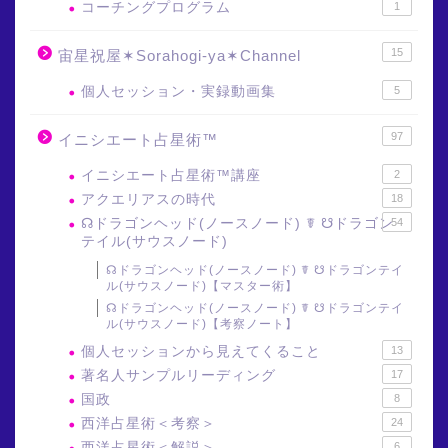
コーチングプログラム
1
15
宙星祝屋✶Sorahogi-ya✶Channel
個人セッション・実録動画集
5
97
イニシエート占星術™
イニシエート占星術™講座
2
アクエリアスの時代
18
☊ドラゴンヘッド(ノースノード) ☤ ☋ドラゴン
54
テイル(サウスノード)
☊ドラゴンヘッド(ノースノード) ☤ ☋ドラゴンテイ
ル(サウスノード)【マスター術】
☊ドラゴンヘッド(ノースノード) ☤ ☋ドラゴンテイ
ル(サウスノード)【考察ノート】
個人セッションから見えてくること
13
著名人サンプルリーディング
17
国政
8
西洋占星術＜考察＞
24
西洋占星術＜解説＞
6