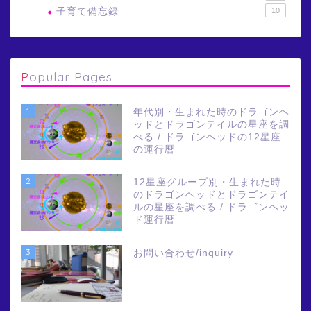
子育て備忘録
10
Popular Pages
1
年代別・生まれた時のドラゴンヘ
ッドとドラゴンテイルの星座を調
べる / ドラゴンヘッドの12星座
の運行暦
2
12星座グループ別・生まれた時
のドラゴンヘッドとドラゴンテイ
ルの星座を調べる / ドラゴンヘッ
ド運行暦
3
お問い合わせ/inquiry