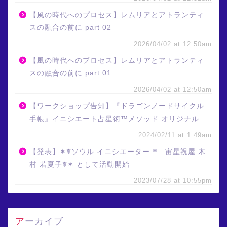
【風の時代へのプロセス】レムリアとアトランティ
スの融合の前に part 02
2026/04/02 at 12:50am
【風の時代へのプロセス】レムリアとアトランティ
スの融合の前に part 01
2026/04/02 at 12:50am
【ワークショップ告知】『ドラゴンノードサイクル
手帳』イニシエート占星術™メソッド オリジナル
2024/02/11 at 1:49am
【発表】✶☤ソウル イニシエーター™ 宙星祝屋 木
村 若夏子☤✶ として活動開始
2023/07/28 at 10:55pm
アーカイブ