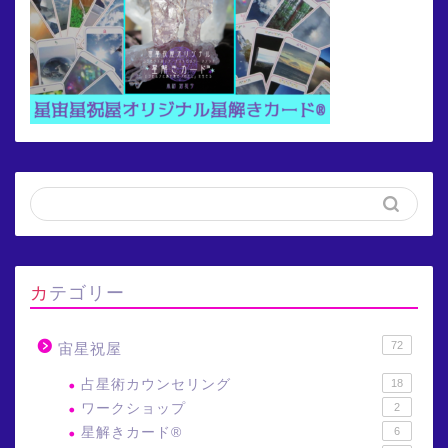
カテゴリー
72
宙星祝屋
占星術カウンセリング
18
ワークショップ
2
星解きカード®
6