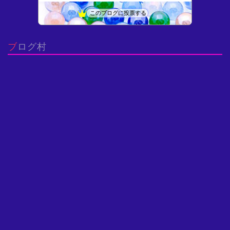
Ingegneria scienza (Engineeri…
11位
このブログに投票する
猫が1匹おりま“した”
12位
微分方程式いろいろ - よいこの低学年向けすうがくひろば
13位
ブログ村
博物館へ行こう！
14位
思考の実験室〜AI先生との対話による問題の本質化〜
15位