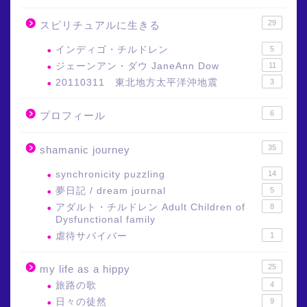
29
スピリチュアルに生きる
インディゴ・チルドレン
5
ジェーンアン・ダウ JaneAnn Dow
11
20110311 東北地方太平洋沖地震
3
6
プロフィール
35
shamanic journey
synchronicity puzzling
14
夢日記 / dream journal
5
アダルト・チルドレン Adult Children of
8
Dysfunctional family
虐待サバイバー
1
25
my life as a hippy
旅路の歌
4
日々の徒然
9