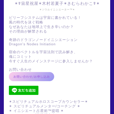
✶☤宙星祝屋✶木村若夏子✶きむらわかこ☤✶
✶ソウルイニシエーター™✶
ビリーフシステムは宇宙に書かれている！
風の時代を泳ぐ戦略
なぜあなたは地球上で生き辛いのか？
その理由が解禁される
奇跡のドラゴンノードイニシエーション
Dragon's Nodes Initiation
宿命のベクトルを宇宙法則で読み解き、
魂にコミット
今すぐ人生のメインステージに参入しませんか？
お問い合わせ
✶スピリチュアルホロスコープカウンセラー✶
✶ スピリチュアルメンター/コーチング ✶
✶ イニシエート占星術™提唱 ✶