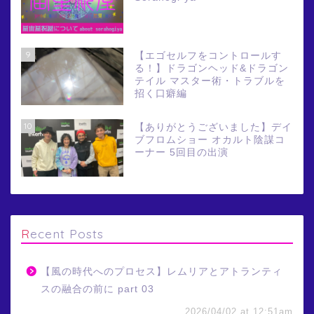
9
【エゴセルフをコントロールす
る！】ドラゴンヘッド&ドラゴン
テイル マスター術・トラブルを
招く口癖編
10
【ありがとうございました】デイ
ブフロムショー オカルト陰謀コ
ーナー 5回目の出演
Recent Posts
【風の時代へのプロセス】レムリアとアトランティ
スの融合の前に part 03
2026/04/02 at 12:51am