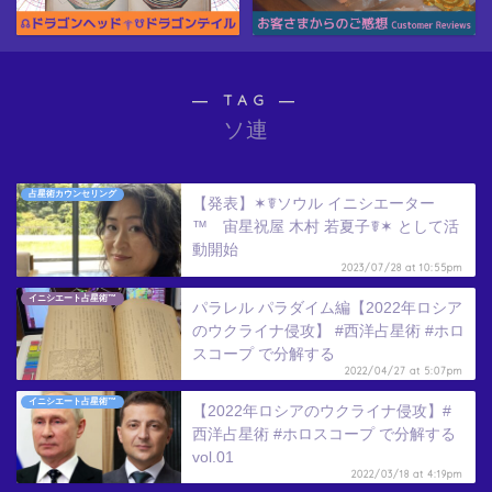
― TAG ―
ソ連
占星術カウンセリング
【発表】✶☤ソウル イニシエーター
™ 宙星祝屋 木村 若夏子☤✶ として活
動開始
2023/07/28 at 10:55pm
イニシエート占星術™
パラレル パラダイム編【2022年ロシア
のウクライナ侵攻】 #西洋占星術 #ホロ
スコープ で分解する
2022/04/27 at 5:07pm
イニシエート占星術™
【2022年ロシアのウクライナ侵攻】#
西洋占星術 #ホロスコープ で分解する
vol.01
2022/03/18 at 4:19pm