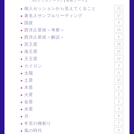
ル(サウスノード)【考察ノート】
個人セッションから見えてくること
13
著名人サンプルリーディング
17
国政
8
西洋占星術＜考察＞
24
西洋占星術＜解説＞
6
冥王星
18
海王星
10
天王星
12
カイロン
2
太陽
6
土星
14
木星
5
火星
2
金星
2
水星
3
月
8
冬至の種創り
7
風の時代
4