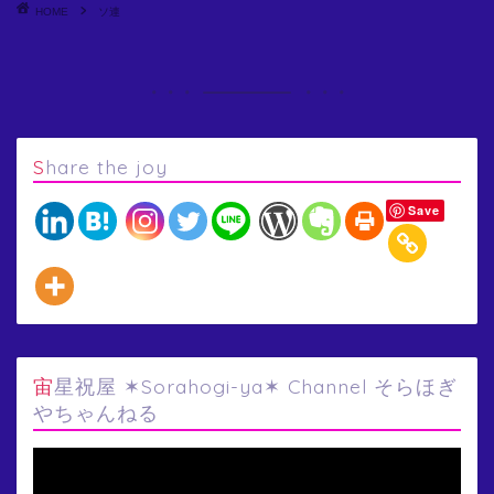
HOME
ソ連
Share the joy
Save
宙星祝屋 ✶Sorahogi-ya✶ Channel そらほぎ
やちゃんねる
動
画