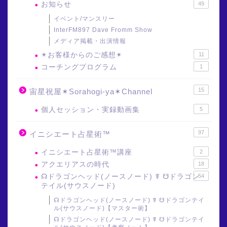
お知らせ
49
イベント/マンスリー
InterFM897 Dave Fromm Show
メディア掲載・出演情報
✴︎お客様からのご感想✴︎
11
コーチングプログラム
1
15
宙星祝屋✶Sorahogi-ya✶Channel
個人セッション・実録動画集
5
97
イニシエート占星術™
イニシエート占星術™講座
2
アクエリアスの時代
18
☊ドラゴンヘッド(ノースノード) ☤ ☋ドラゴン
54
テイル(サウスノード)
☊ドラゴンヘッド(ノースノード) ☤ ☋ドラゴンテイ
ル(サウスノード)【マスター術】
☊ドラゴンヘッド(ノースノード) ☤ ☋ドラゴンテイ