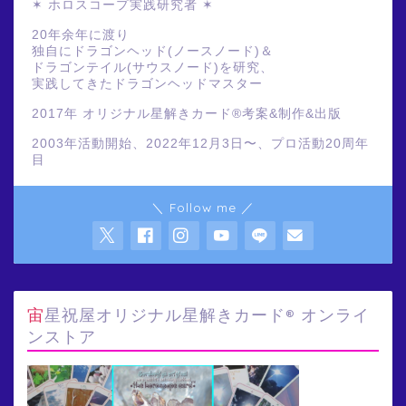
✶ ホロスコープ実践研究者 ✶
20年余年に渡り
独自にドラゴンヘッド(ノースノード)＆
ドラゴンテイル(サウスノード)を研究、
実践してきたドラゴンヘッドマスター
2017年 オリジナル星解きカード®️考案&制作&出版
2003年活動開始、2022年12月3日〜、プロ活動20周年
目
＼ Follow me ／
宙星祝屋オリジナル星解きカード® オンライ
ンストア