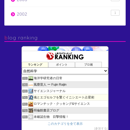
1
2002
blog ranking
ランキング
ポイント
ブロ画
けむさん 化学情報センター
1位
海洋学研究者の日常
2位
風塵雷人 ー Fujin Raijin
3位
サイエンスジャーナル
4位
魂とエゴセルフを繋ぐイニシエート占星術
5位
ロマンチック・クッキング&サイエンス
6位
明倫館書店ブログ
7位
未確認生物 目撃情報！
8位
はじめよう固体の科学
9位
このカテゴリを全て表示
参加する
Blue Stars
10位