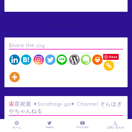
Share the joy
Save
宙星祝屋 ✶Sorahogi-ya✶ Channel そらほぎ
やちゃんねる
動
Twitter
YouTube
ホーム
お問い合わせ
画