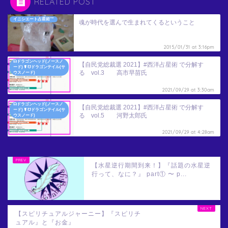
RELATED POST
イニシエート占星術™
魂が時代を選んで生まれてくるということ
2015/01/31 at 3:16pm
☊ドラゴンヘッド(ノースノ
【自民党総裁選 2021】#西洋占星術 で分解す
ード) ☤ ☋ドラゴンテイル(サ
る vol.3 高市早苗氏
ウスノード)
2021/09/29 at 3:30am
☊ドラゴンヘッド(ノースノ
【自民党総裁選 2021】#西洋占星術 で分解す
ード) ☤ ☋ドラゴンテイル(サ
る vol.5 河野太郎氏
ウスノード)
2021/09/29 at 4:28am
【水星逆行期間到来！】『話題の水星逆
行って、なに？』 part① 〜 p...
【スピリチュアルジャーニー】『スピリチ
ュアル』と『お金』