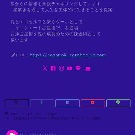
星からの情報を直接チャネリングしています
星解きを通して人生を主体的に生きることを提案
魂とエゴセルフと繋ぐツールとして
「イニシエート占星術™」を提唱
西洋占星術を魂の成長のための錬金術として
扱います
https://hoshitoki-sorahogiya.com
BLOG：
HOME
イニシエート占星術™
【緊急発信】2020/04/05 日本時間 午前11:45 ホロスコープ情報