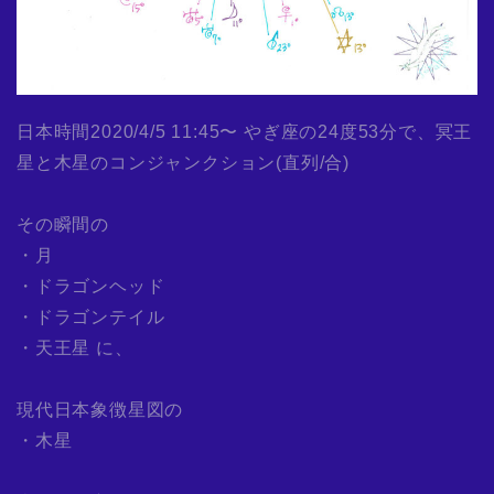
日本時間2020/4/5 11:45〜 やぎ座の24度53分で、冥王
星と木星のコンジャンクション(直列/合)
その瞬間の
・月
・ドラゴンヘッド
・ドラゴンテイル
・天王星 に、
現代日本象徴星図の
・木星