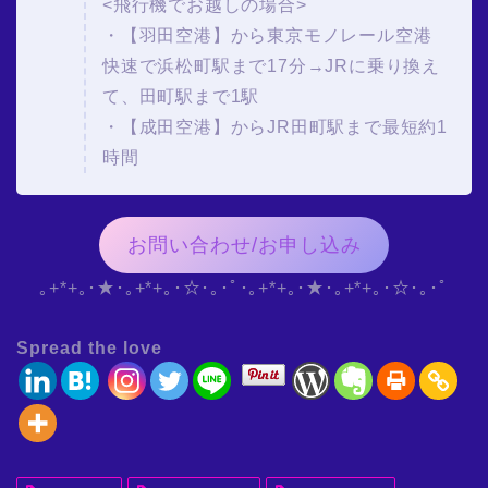
<飛行機でお越しの場合>
・【羽田空港】から東京モノレール空港
快速で浜松町駅まで17分→JRに乗り換え
て、田町駅まで1駅
・【成田空港】からJR田町駅まで最短約1
時間
お問い合わせ/お申し込み
｡+*+｡･★･｡+*+｡･☆･｡･ﾟ･｡+*+｡･★･｡+*+｡･☆･｡･ﾟ
Spread the love