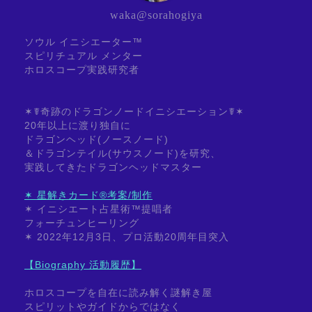
waka@sorahogiya
ソウル イニシエーター™
スピリチュアル メンター
ホロスコープ実践研究者
✶☤奇跡のドラゴンノードイニシエーション☤✶
20年以上に渡り独自に
ドラゴンヘッド(ノースノード)
＆ドラゴンテイル(サウスノード)を研究、
実践してきたドラゴンヘッドマスター
✶ 星解きカード®考案/制作
✶ イニシエート占星術™提唱者
フォーチュンヒーリング
✶ 2022年12月3日、プロ活動20周年目突入
【Biography 活動履歴】
ホロスコープを自在に読み解く謎解き屋
スピリットやガイドからではなく