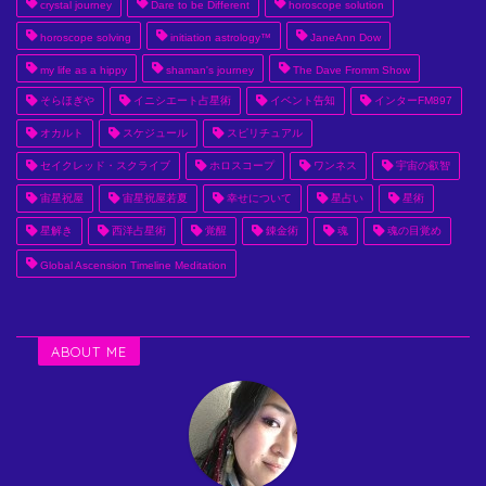
crystal journey
Dare to be Different
horoscope solution
horoscope solving
initiation astrology™
JaneAnn Dow
my life as a hippy
shaman's journey
The Dave Fromm Show
そらほぎや
イニシエート占星術
イベント告知
インターFM897
オカルト
スケジュール
スピリチュアル
セイクレッド・スクライブ
ホロスコープ
ワンネス
宇宙の叡智
宙星祝屋
宙星祝屋若夏
幸せについて
星占い
星術
星解き
西洋占星術
覚醒
錬金術
魂
魂の目覚め
Global Ascension Timeline Meditation
ABOUT ME