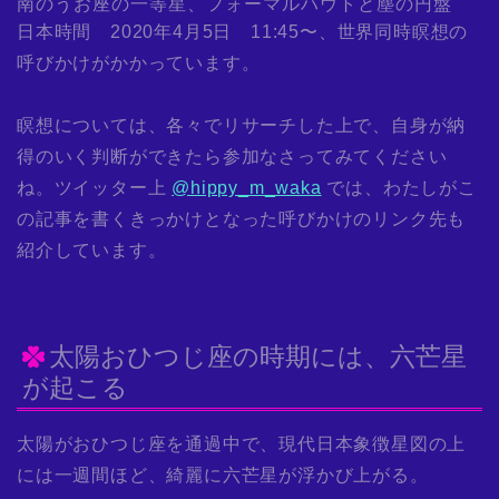
南のうお座の一等星、フォーマルハウトと塵の円盤
日本時間 2020年4月5日 11:45〜、世界同時瞑想の
呼びかけがかかっています。
瞑想については、各々でリサーチした上で、自身が納
得のいく判断ができたら参加なさってみてください
ね。ツイッター上
@hippy_m_waka
では、わたしがこ
の記事を書くきっかけとなった呼びかけのリンク先も
紹介しています。
太陽おひつじ座の時期には、六芒星
が起こる
太陽がおひつじ座を通過中で、現代日本象徴星図の上
には一週間ほど、綺麗に六芒星が浮かび上がる。