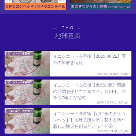
― TAG ―
地球意識
イニシエート占星術™
イニシエート占星術【2019.06.22】夏
至の星解き情報
2019/06/21 at 11:51pm
イニシエート占星術™
イニシエート占星術【土星の種】問題
の発端を掘り当てるマイナス14年、プ
ラス7年の方程式
2019/04/19 at 11:11am
イニシエート占星術™
イニシエート占星術【かに座のドラゴ
ンヘッド】地球意識を塗り替える時〜
新しい地球を創るということ②
2019/02/21 at 2:28pm