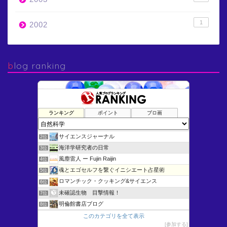
1
2002
blog ranking
ランキング
ポイント
ブロ画
けむさん 化学情報センター
1位
サイエンスジャーナル
2位
海洋学研究者の日常
3位
風塵雷人 ー Fujin Raijin
4位
魂とエゴセルフを繋ぐイニシエート占星術
5位
ロマンチック・クッキング&サイエンス
6位
未確認生物 目撃情報！
7位
明倫館書店ブログ
8位
Blue Stars
9位
このカテゴリを全て表示
参加する
猫が1匹おりま“した”
10位