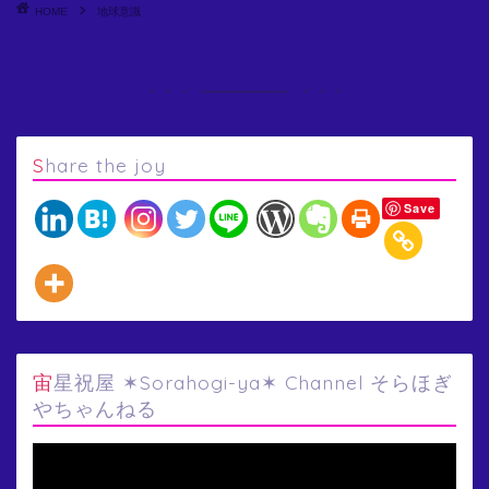
HOME
地球意識
Share the joy
Save
宙星祝屋 ✶Sorahogi-ya✶ Channel そらほぎ
やちゃんねる
動
画