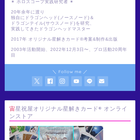
✶ ホロスコープ実践研究者 ✶
20年余年に渡り
独自にドラゴンヘッド(ノースノード)＆
ドラゴンテイル(サウスノード)を研究、
実践してきたドラゴンヘッドマスター
2017年 オリジナル星解きカード®️考案&制作&出版
2003年活動開始、2022年12月3日〜、プロ活動20周年
目
＼ Follow me ／
宙星祝屋オリジナル星解きカード® オンライ
ンストア