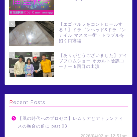
9
【エゴセルフをコントロールす
る！】ドラゴンヘッド&ドラゴン
テイル マスター術・トラブルを
招く口癖編
10
【ありがとうございました】デイ
ブフロムショー オカルト陰謀コ
ーナー 5回目の出演
Recent Posts
【風の時代へのプロセス】レムリアとアトランティ
スの融合の前に part 03
2026/04/02 at 12:51am