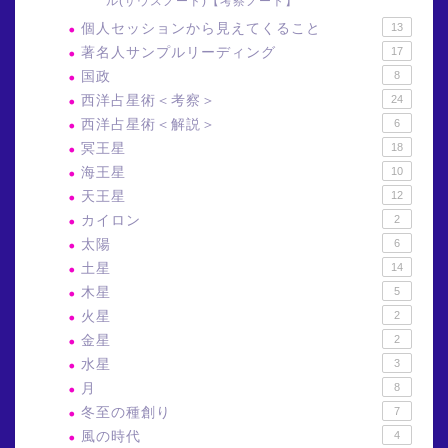
ル(サウスノード)【考察ノート】
個人セッションから見えてくること
13
著名人サンプルリーディング
17
国政
8
西洋占星術＜考察＞
24
西洋占星術＜解説＞
6
冥王星
18
海王星
10
天王星
12
カイロン
2
太陽
6
土星
14
木星
5
火星
2
金星
2
水星
3
月
8
冬至の種創り
7
風の時代
4