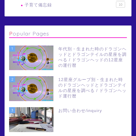
子育て備忘録
10
Popular Pages
1
年代別・生まれた時のドラゴンヘ
ッドとドラゴンテイルの星座を調
べる / ドラゴンヘッドの12星座
の運行暦
2
12星座グループ別・生まれた時
のドラゴンヘッドとドラゴンテイ
ルの星座を調べる / ドラゴンヘッ
ド運行暦
3
お問い合わせ/inquiry