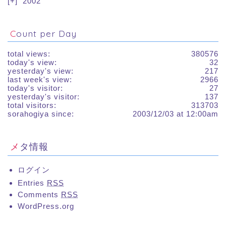
2002
Count per Day
total views:
380576
today's view:
32
yesterday's view:
217
last week's view:
2966
today's visitor:
27
yesterday's visitor:
137
total visitors:
313703
sorahogiya since:
2003/12/03 at 12:00am
メタ情報
ログイン
Entries
RSS
Comments
RSS
WordPress.org