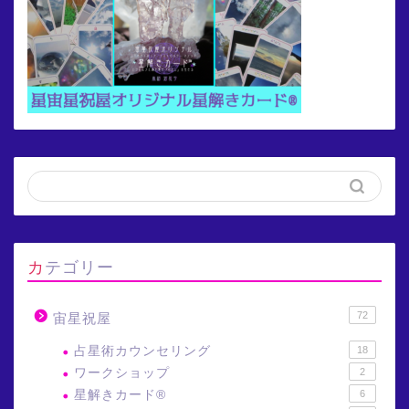
カテゴリー
72
宙星祝屋
占星術カウンセリング
18
ワークショップ
2
星解きカード®
6