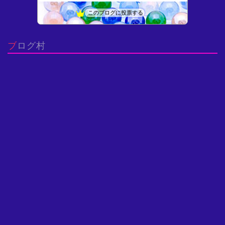
博物館へ行こう！
11位
このブログに投票する
はじめよう固体の科学
12位
微分方程式いろいろ - よいこの低学年向けすうがくひろば
13位
ブログ村
思考の実験室〜AI先生との対話による問題の本質化〜
14位
Ingegneria scienza (Engineeri…
15位