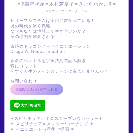
✶☤宙星祝屋✶木村若夏子✶きむらわかこ☤✶
✶ソウルイニシエーター™✶
ビリーフシステムは宇宙に書かれている！
風の時代を泳ぐ戦略
なぜあなたは地球上で生き辛いのか？
その理由が解禁される
奇跡のドラゴンノードイニシエーション
Dragon's Nodes Initiation
宿命のベクトルを宇宙法則で読み解き、
魂にコミット
今すぐ人生のメインステージに参入しませんか？
お問い合わせ
✶スピリチュアルホロスコープカウンセラー✶
✶ スピリチュアルメンター/コーチング ✶
✶ イニシエート占星術™提唱 ✶