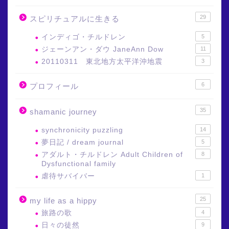
29
スピリチュアルに生きる
インディゴ・チルドレン
5
ジェーンアン・ダウ JaneAnn Dow
11
20110311 東北地方太平洋沖地震
3
6
プロフィール
35
shamanic journey
synchronicity puzzling
14
夢日記 / dream journal
5
アダルト・チルドレン Adult Children of
8
Dysfunctional family
虐待サバイバー
1
25
my life as a hippy
旅路の歌
4
日々の徒然
9