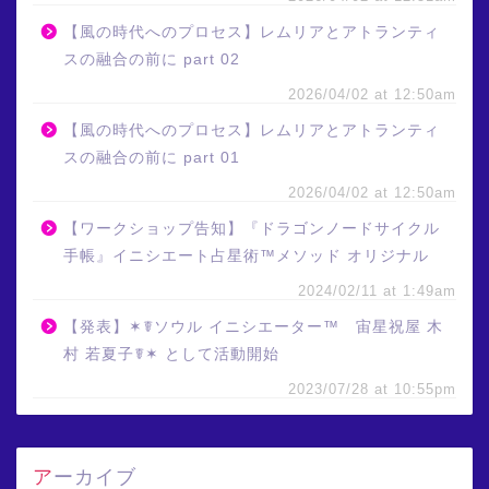
【風の時代へのプロセス】レムリアとアトランティ
スの融合の前に part 02
2026/04/02 at 12:50am
【風の時代へのプロセス】レムリアとアトランティ
スの融合の前に part 01
2026/04/02 at 12:50am
【ワークショップ告知】『ドラゴンノードサイクル
手帳』イニシエート占星術™メソッド オリジナル
2024/02/11 at 1:49am
【発表】✶☤ソウル イニシエーター™ 宙星祝屋 木
村 若夏子☤✶ として活動開始
2023/07/28 at 10:55pm
アーカイブ