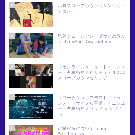
4
ホロスコープカウンセリングセッ
ション
5
恩師ジェーンアン・ダウとの繋が
り JaneAnn Dow and me
6
【オンラインメニュー】イニシエ
ート占星術™スピリチュアルホロ
スコープカウンセリング
7
【ワークショップ告知】『ドラゴ
ンノードサイクル手帳』イニシエ
ート占星術™メソッド オリジナ
ル
8
宙星祝屋について about
Sorahogi-ya