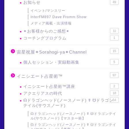
お知らせ
49
イベント/マンスリー
InterFM897 Dave Fromm Show
メディア掲載・出演情報
✴︎お客様からのご感想✴︎
11
コーチングプログラム
1
15
宙星祝屋✶Sorahogi-ya✶Channel
個人セッション・実録動画集
5
97
イニシエート占星術™
イニシエート占星術™講座
2
アクエリアスの時代
18
☊ドラゴンヘッド(ノースノード) ☤ ☋ドラゴン
54
テイル(サウスノード)
☊ドラゴンヘッド(ノースノード) ☤ ☋ドラゴンテイ
ル(サウスノード)【マスター術】
☊ドラゴンヘッド(ノースノード) ☤ ☋ドラゴンテイ